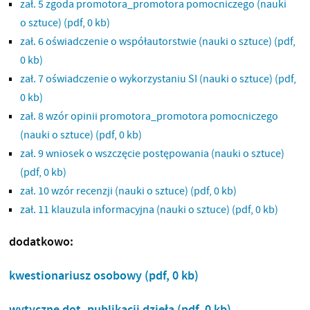
zał. 5 zgoda promotora_promotora pomocniczego (nauki
o sztuce)
(pdf, 0 kb)
zał. 6 oświadczenie o współautorstwie (nauki o sztuce)
(pdf,
0 kb)
zał. 7 oświadczenie o wykorzystaniu SI (nauki o sztuce)
(pdf,
0 kb)
zał. 8 wzór opinii promotora_promotora pomocniczego
(nauki o sztuce)
(pdf, 0 kb)
zał. 9 wniosek o wszczęcie postępowania (nauki o sztuce)
(pdf, 0 kb)
zał. 10 wzór recenzji (nauki o sztuce)
(pdf, 0 kb)
zał. 11 klauzula informacyjna (nauki o sztuce)
(pdf, 0 kb)
dodatkowo:
kwestionariusz osobowy
(pdf, 0 kb)
wytyczne dot. publikacji dzieła
(pdf, 0 kb)