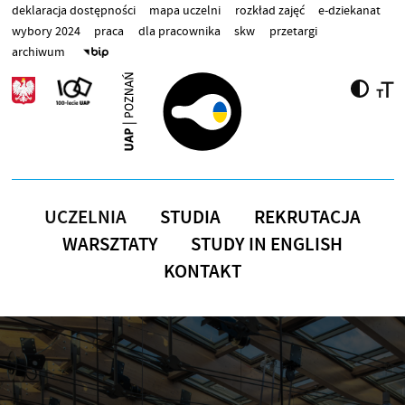
Przejdź do treści
deklaracja dostępności
mapa uczelni
rozkład zajęć
e-dziekanat
wybory 2024
praca
dla pracownika
skw
przetargi
archiwum
UCZELNIA
STUDIA
REKRUTACJA
WARSZTATY
STUDY IN ENGLISH
KONTAKT