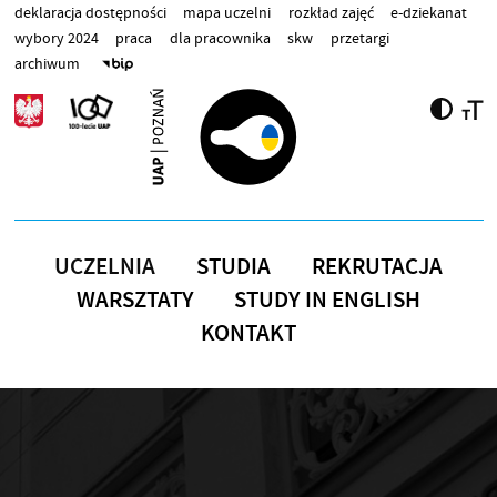
Przejdź do treści
deklaracja dostępności
mapa uczelni
rozkład zajęć
e-dziekanat
wybory 2024
praca
dla pracownika
skw
przetargi
archiwum
UCZELNIA
STUDIA
REKRUTACJA
WARSZTATY
STUDY IN ENGLISH
KONTAKT