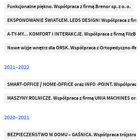
Funkcjonalne piękno. Współpraca z firmą Brenor sp. z o. o.
EKSPONOWANIE ŚWIATŁEM. LEDS DESIGN! Współpraca z firmą SK
A-TY-MY… KOMFORT I INTERAKCJE. Współpraca z firmą FilzBe
Nowe wizje wnętrz dla ORSK. Współpraca z Ortopedyczno-Reha
2021–2022
SMART-OFFICE / HOME-OFFICE oraz INFO -POINT. Współpraca
MASZYNY ROLNICZE. Współpraca z firmą UNIA MACHINES oraz
2020–2021
BEZPIECZEŃSTWO W DOMU – GAŚNICA. Współpraca trójstronna