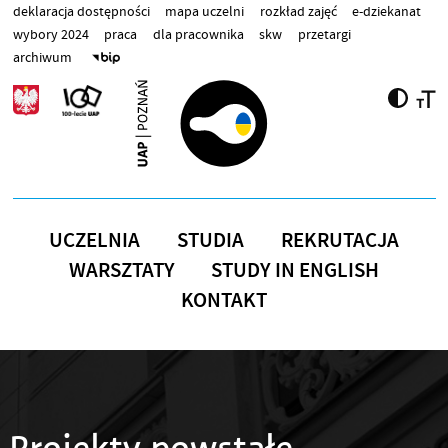
Przejdź do treści
deklaracja dostępności
mapa uczelni
rozkład zajęć
e-dziekanat
wybory 2024
praca
dla pracownika
skw
przetargi
archiwum
UCZELNIA
STUDIA
REKRUTACJA
WARSZTATY
STUDY IN ENGLISH
KONTAKT