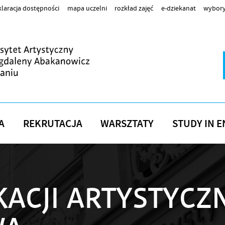
laracja dostępności
mapa uczelni
rozkład zajęć
e-dziekanat
wybory
A
REKRUTACJA
WARSZTATY
STUDY IN E
ACJI ARTYSTYCZ