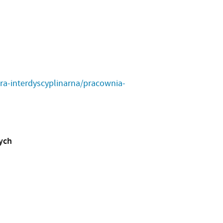
dra-interdyscyplinarna/pracownia-
nych