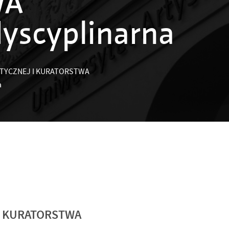
WA
dyscyplinarna
STYCZNEJ I KURATORSTWA
a
I KURATORSTWA