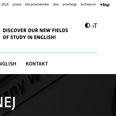
 2024
praca
dla pracownika
skw
przetargi
archiwum
NGLISH
KONTAKT
NEJ