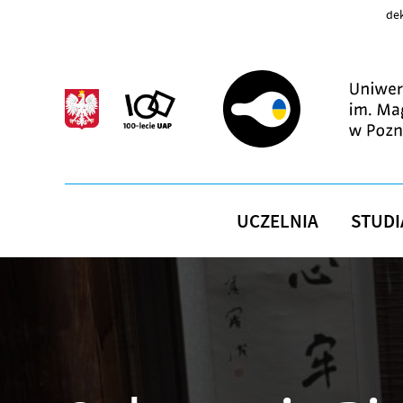
Przejdź do treści
dek
UCZELNIA
STUDI