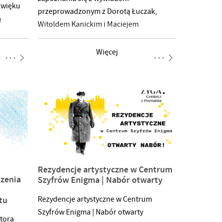
źwięku
przeprowadzonym z Dorotą Łuczak,
ą
Witoldem Kanickim i Maciejem
 z nich
Szymanowiczem na temat nowo wydanej
każdy
książki.
Więcej
ą
https://kulturaupodstaw.pl/tysiac-slow-
ają
czyli-rozmowa-o-antologii-polskich-
tekstow-o-fotografi/
,
kazu
je
iach
Rezydencje artystyczne w Centrum
ziale
szenia
Szyfrów Enigma | Nabór otwarty
tycznego
rtu
Rezydencje artystyczne w Centrum
Szyfrów Enigma | Nabór otwarty
, Piotra
tora