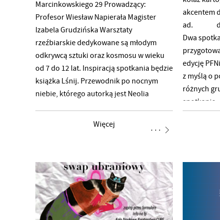
Assistant in the Admissions Office of the
kadry dydak
Marcinkowskiego 29 Prowadzący:
akcentem d
Poznan Academy of Fine Arts 2、拟邀明
Dziękujemy
Profesor Wiesław Napierała Magister
ad. dr Ma
星嘉宾 2. Intended invitation of celebrity
aktywny ud
Izabela Grudzińska Warsztaty
Dwa spotka
guests 汤镇业 中国香港男演员 香港无线
i wymianę
rzeźbiarskie dedykowane są młodym
przygotowa
五虎将之一，制片人、监制 Tong
odkrywcą sztuki oraz kosmosu w wieku
edycję PFN
Zhenye, a Hong
od 7 do 12 lat. Inspiracją spotkania będzie
z myślą o 
książka Lśnij. Przewodnik po nocnym
różnych gr
niebie, którego autorką jest Neolia
spotkanie,
Gonzalez, pisarka naukowa NASA,
którzy wyka
a twórczynią przepięknych ilustracji Sara
Więcej
poszukiwań
Boccaccini. Wyrazem artystycznych
sprawą ksi
działań na warsztacie będzie technika
do nas” z w
negatywowa w glinie, znana już
przeniesie
pierwszym twórcom pisma! Modelowanie
w krainę – 
tą metodą w szczególny sposób pomaga
tylko sobie
rozbudzać wyobraźnię oraz może
się pisać c
wpłynąć na rozwój manualny i wrażliwość
tworzą wiz