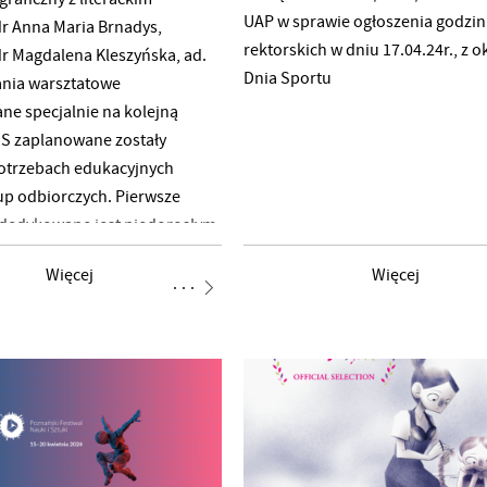
tycznej, jak i studentów.
Bosackiego, Cezarego Hładki, Mar
UAP w sprawie ogłoszenia godzin
r Anna Maria Brnadys,
 wszystkim uczestnikom za
Izabeli Sitarskiej i Anny Konik.
rektorskich w dniu 17.04.24r., z o
gdalena Kleszyńska, ad.
ział oraz za owocne dyskusje
Prezentowane filmy powstały w r
Dnia Sportu
nia warsztatowe
akademickim
ne specjalnie na kolejną
iS zaplanowane zostały
potrzebach edukacyjnych
up odbiorczych. Pierwsze
 dedykowane jest niedorosłym,
zują silną potrzebę
Więcej
Więcej
 twórczych. Tym razem, za
ążki „Dokąd iść? Mapy mówią
ydawnictwa Entliczek (2012),
my się w podróż wyobraźnią
zamkniętą w pudełku – i znaną
. Dzieci, jeszcze zanim nauczą
zy liczyć, niejednokrotnie
ualne wariacje na temat map,