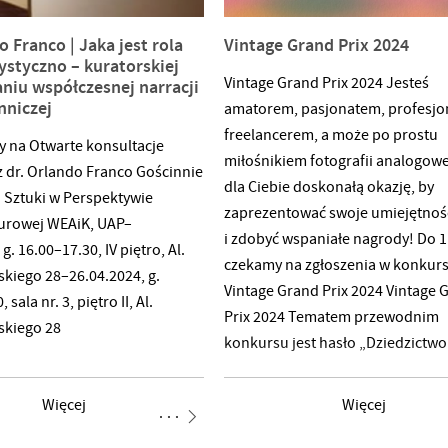
o Franco | Jaka jest rola
Vintage Grand Prix 2024
ystyczno – kuratorskiej
Vintage Grand Prix 2024 Jesteś
iu współczesnej narracji
nniczej
amatorem, pasjonatem, profesjon
freelancerem, a może po prostu
 na Otwarte konsultacje
miłośnikiem fotografii analogow
z dr. Orlando Franco Gościnnie
dla Ciebie doskonałą okazję, by
 Sztuki w Perspektywie
zaprezentować swoje umiejętnoś
urowej WEAiK, UAP–
i zdobyć wspaniałe nagrody! Do 1
g. 16.00–17.30, IV piętro, Al.
czekamy na zgłoszenia w konkurs
kiego 28–26.04.2024, g.
Vintage Grand Prix 2024 Vintage 
 sala nr. 3, piętro II, Al.
Prix 2024 Tematem przewodnim
skiego 28
konkursu jest hasło „Dziedzictwo
rozumiane jako dobra kultury, na
i sztuki pozostawione przez popr
Więcej
Więcej
pokolenia. Dla nas takim dziedz
jest spuścizna różnorodnych tec