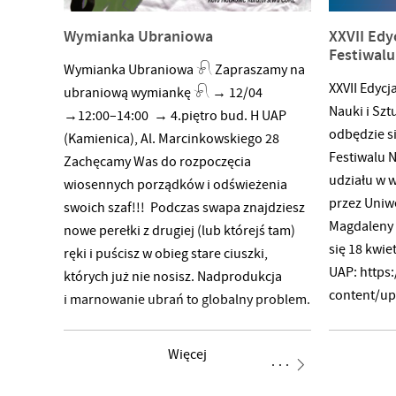
estetyczną. Prace z pomocą
są to nietu
prowadzących zostaną odlane w gipsie
Wymianka Ubraniowa
XXVII Edy
widzianego 
ceramicznym. Zapisy prosimy kierować
Festiwalu
zasługują,
Wymianka Ubraniowa 𓍯 Zapraszamy na
na adres izabela.grudzinska@uap.edu.pl,
pełnowarto
XXVII Edyc
ubraniową wymiankę 𓍯 → 12/04
ilość miejsc: 10. Serdecznie zapraszamy
Spotkanie 
Nauki i Sz
→12:00–14:00 → 4.piętro bud. H UAP
do udziału! 15 kwiecień,
stanowić b
odbędzie s
(Kamienica), Al. Marcinkowskiego 28
Festiwalu N
Zachęcamy Was do rozpoczęcia
udziału w 
wiosennych porządków i odświeżenia
przez Uniwe
swoich szaf!!! Podczas swapa znajdziesz
Magdaleny 
nowe perełki z drugiej (lub którejś tam)
się 18 kwie
ręki i puścisz w obieg stare ciuszki,
UAP: https
których już nie nosisz. Nadprodukcja
content/u
i marnowanie ubrań to globalny problem.
Więcej info
Co roku tysiące ton tekstyliów kończą
stronie: ht
swój żywot na wysypiskach śmieci. Let’s
Więcej
close the loop, chociaż na lokalną skalę,
dzieląc się ubraniami i używając ich