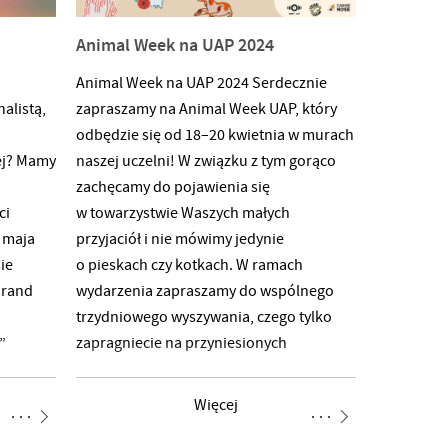
Animal Week na UAP 2024
Animal Week na UAP 2024 Serdecznie
alistą,
zapraszamy na Animal Week UAP, który
odbędzie się od 18–20 kwietnia w murach
ej? Mamy
naszej uczelni! W związku z tym gorąco
zachęcamy do pojawienia się
ci
w towarzystwie Waszych małych
 maja
przyjaciół i nie mówimy jedynie
ie
o pieskach czy kotkach. W ramach
Grand
wydarzenia zapraszamy do wspólnego
trzydniowego wyszywania, czego tylko
”
zapragniecie na przyniesionych
uki
przez Was kocach. Efekty Waszej ciężkiej
zednie
pracy będzie można oglądać podczas
Więcej
ictwem
wystawy, w ramach której zostanie
hnik
wspomniana każda osoba biorąca udział