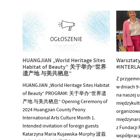
representing Higher Art Education in
Poland: University of The Fine Arts in
Poznan brought friendship and
recognition of art exchange. Being hosted
by prominent organizers, such as
Chairman Sun Hongyan, Deputy District
Chief Quian Chengyin, Director Cao
HUANGJIAN „World Heritage Sites
Warsztat
Habitat of Beauty” 关于举办“世界
#INTERL
遗产地 与美共栖息”
Z przyjemn
HUANGJIAN „World Heritage Sites Habitat
w dniach 9–
of Beauty” PROGRAM: 关于举办“世界遗
na naszej u
产地 与美共栖息” Opening Ceremony of
międzykul
2024 Huangjian County Peony
organizowa
International Arts Culture Month 1.
międzynar
Intended invitation of foreign guests
z Fundacji
Katarzyna Maria Kujawska-Murphy 波兹
współpracy