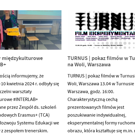
fotografii tradycyjnej, od dageroty
przez mokrą płytę kolodionową 
polaroid. Temat przewodni stano
zaproszenie do odkrywania,
dokumentowania i interpretowani
spuścizny, a także manifestacji j
na naszą teraźniejszość. W konku
y międzykulturowe
TURNUS | pokaz filmów w Tu
fotograficznym można eksperym
AB+
na Woli, Warszawa
z różnymi koncepcjami i wyrażać
ością informujemy, że
TURNUS | pokaz filmów w Turnus
indywidualne spojrzenie na to ha
10 kwietnia 2024 r. odbyły się
Woli, Warszawa 13.04 w Turnusie 
Spośród nadesłanych zgłoszeń, w
czelni warsztaty
Warszawa, godz. 16:00.
zostaną
turowe #INTERLAB+
Charakterystyczną cechą
ne przez Zespół ds. szkoleń
prezentowanych filmów jest
odowych Erasmus+ (TCA)
poszukiwanie indywidualnej,
 Rozwoju Systemu Edukacji we
eksperymentalnej formy ruchom
 z zespołem trenerskim.
obrazu, która kształtuje się m.in.