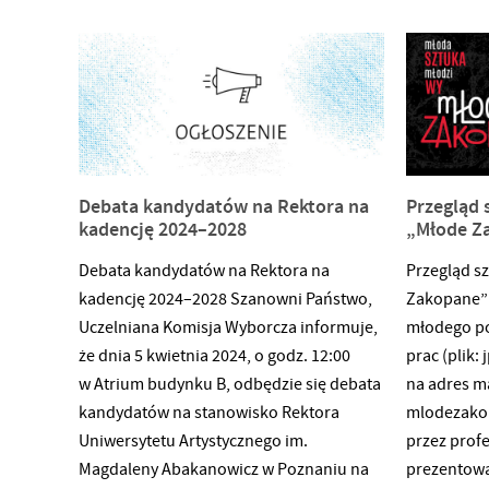
ponownie. !Obowiązują zapisy przez
formularz (zanim wypełnisz zapoznaj się
z regulaminem):
regulamin: https://docs.google.com/document/d/1j
formularz
zgłoszeniowy: https://forms.gle/ReGpc66AAPneJnDn6
matronat: Maja Chaczyńska, Paulina
Debata kandydatów na Rektora na
Przegląd 
Płaneta, Zosia Sałasińska, Liza Stecko,
kadencję 2024–2028
„Młode Z
Monika Czyżniewska, Magda Kłosowska,
Debata kandydatów na Rektora na
Przegląd s
Zuza Szczepańska gfx: Maja Chaczyńska
kadencję 2024–2028 Szanowni Państwo,
Zakopane”
Uczelniana Komisja Wyborcza informuje,
młodego po
że dnia 5 kwietnia 2024, o godz. 12:00
prac (plik: 
w Atrium budynku B, odbędzie się debata
na adres m
kandydatów na stanowisko Rektora
mlodezako
Uniwersytetu Artystycznego im.
przez prof
Magdaleny Abakanowicz w Poznaniu na
prezentowa