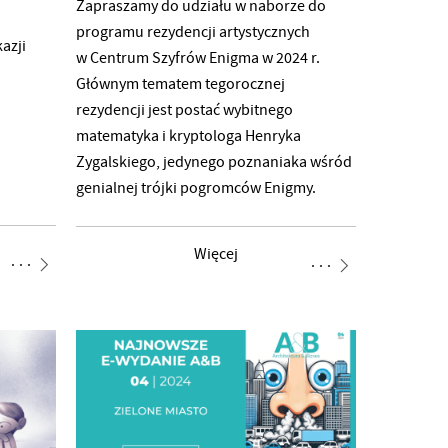
Zapraszamy do udziału w naborze do
ii Ornaf,
programu rezydencji artystycznych
kazji
w Centrum Szyfrów Enigma w 2024 r.
oku
Głównym tematem tegorocznej
rezydencji jest postać wybitnego
matematyka i kryptologa Henryka
Zygalskiego, jedynego poznaniaka wśród
genialnej trójki pogromców Enigmy.
Realizowany w ramach rezydencji projekt
artystyczny wpisze się w cykl
Więcej
zaplanowanych na ten rok wydarzeń
upamiętniających życie i dokonania
Henryka Zygalskiego. Do programu
można zgłaszać projekty artystyczne
i artystyczno-edukacyjne. Liczymy na
kreatywne podejście kandydatów
i kandydatek na rezydentów i rezydentki
w Centrum Szyfrów Enigma. Zgłaszać