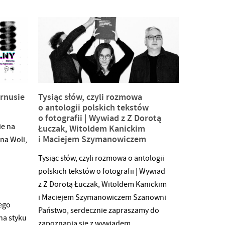
pii,
w warsztatach, każdy
po
z wykonanych koców będzie
wi
można także zakupić. Uzbierane podczas
aukcji środki oraz niesprzedane koce
a tej
trafią do schroniska, aby umilać
ej wpływu
lokatorom spędzany tam czas. Oczywiście
rsie
podczas wydarzenia odbywać się będzie
rnusie
Tysiąc słów, czyli rozmowa
entować
kiermasz grafiki oraz ceramiki na rzecz
o antologii polskich tekstów
o fotografii | Wywiad z Z Dorotą
 swoje
zwierząt, organizowany przez osoby
ie na
Łuczak, Witoldem Kanickim
sło.
studiujące z koła naukowego SPOT
i Maciejem Szymanowiczem
na Woli,
yłonieni
z Wydziału Grafiki i Komunikacji
Wizualnej i Koła Ceramiki. Pierwszego
Tysiąc słów, czyli rozmowa o antologii
dnia będzie również
polskich tekstów o fotografii | Wywiad
okazja do spróbowania pysznych
z Z Dorotą Łuczak, Witoldem Kanickim
i Maciejem Szymanowiczem Szanowni
ego
Państwo, serdecznie zapraszamy do
 na styku
zapoznania się z wywiadem