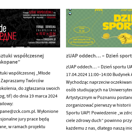
0i1dMYmGi88s_PBaSte5gR0iCYAMPL0rmA5UycJSSM/edit
sztuki współczesnej
zUAP oddech… – Dzień spor
akopane”
zUAP oddech… – Dzień sportu U
ztuki współczesnej „Młode
17.04.2024 11:00–14:00 Budynek 
 Zapraszamy Twórców
Wychodząc naprzeciw oczekiwa
kolenia, do zgłaszania swoich
osób studiujących na Uniwersyte
jpg, tif) do dnia 19 marca 2024
Artystycznym w Poznaniu postan
ailowy:
zorganizować pierwszy w historii
pane@zck.com.pl. Wyłonione
Sportu UAP! Powiedzenie „w zd
esjonalne jury prace będą
ciele zdrowy duch” powinno przy
ne, w ramach projektu
każdemu z nas, dlatego naszą ini