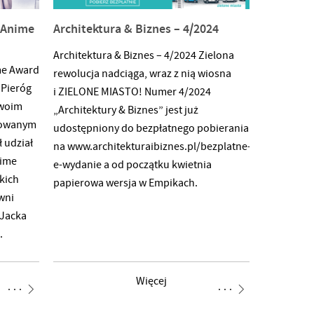
można projekty z dowolnej dziedziny
o Anime
Architektura & Biznes – 4/2024
sztuki, a także te powstałe na styku wielu
dziedzin. Wyłoniony/a w naborze
Architektura & Biznes – 4/2024 Zielona
ime Award
Rezydent/tka będzie realizował/a swój
rewolucja nadciąga, wraz z nią wiosna
 Pieróg
autorski projekt oraz związane z nim
i ZIELONE MIASTO! Numer 4/2024
swoim
wydarzenia z udziałem publiczności w
„Architektury & Biznes” jest już
mowanym
udostępniony do bezpłatnego pobierania
ł udział
na www.architekturaibiznes.pl/bezplatne-
nime
e-wydanie a od początku kwietnia
skich
papierowa wersja w Empikach.
wni
 Jacka
.
zez
mach
Więcej