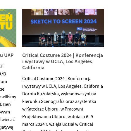
tu UAP
Critical Costume 2024 | Konferencja
i wystawy w UCLA, Los Angeles,
AP
California
A/B
Critical Costume 2024 | Konferencja
niom
i wystawy w UCLA, Los Angeles, California
cie
Dorota Kuźniarska, wykładowczyni na
owiliśmy
kierunku Scenografia oraz asystentka
 Dzień
w Katedrze Ubioru, w Pracowni
rowym
Projektowania Ubioru, w dniach 6–9
świecać
marca 2024 r. wzięła udział w Critical
cjatywą