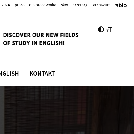
 2024
praca
dla pracownika
skw
przetargi
archiwum
NGLISH
KONTAKT