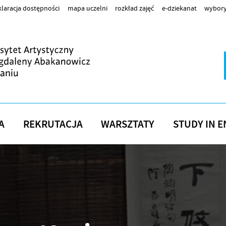
laracja dostępności
mapa uczelni
rozkład zajęć
e-dziekanat
wybory
A
REKRUTACJA
WARSZTATY
STUDY IN E