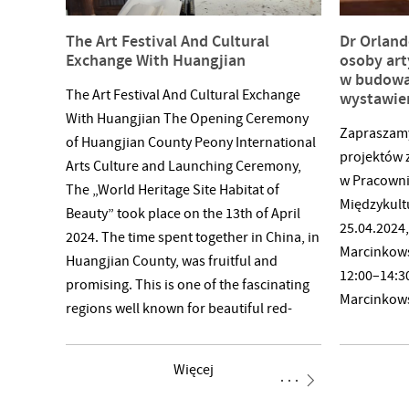
The Art Festival And Cultural
Dr Orland
Exchange With Huangjian
osoby art
w budowan
The Art Festival And Cultural Exchange
wystawie
With Huangjian The Opening Ceremony
Zapraszamy
of Huangjian County Peony International
projektów 
Arts Culture and Launching Ceremony,
w Pracowni
The „World Heritage Site Habitat of
Międzykult
Beauty” took place on the 13th of April
25.04.2024, 
2024. The time spent together in China, in
Marcinkows
Huangjian County, was fruitful and
12:00–14:30,
promising. This is one of the fascinating
Marcinkow
regions well known for beautiful red-
headed cranes, and salt with
extraordinary salt sculptures. This is
Więcej
a region, where 9 rivers meet at one bay.
At the Consultation Exhibition while