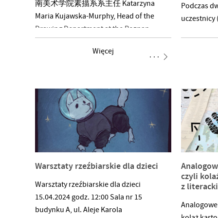
南美术学院素描系系主任 Katarzyna
Podczas d
Maria Kujawska-Murphy, Head of the
uczestnicy 
Drawing Department at the Poznan
administra
Academy of Fine Arts Dariusz Subocz 欧
studenckie)
Więcej
洲著名古纸保护专家，波兰文字和印刷
w intensyw
博物馆馆长 Dariusz Subocz, renowned
prowadzon
European expert in the conservation of
trenerki – 
ancient paper, and Director of the
oraz Panią 
Museum of Polish Writing and Printing
obejmował 
Tadeusz Pszonka 波兰著名男高音歌唱
z szokiem 
家，利平斯基音乐学院声乐歌剧表演系
akulturacji
系主任 Tadeusz Pszonka, renowned
Dodatkowo,
Polish tenor and Head of the Vocal Opera
wyposażeni
Warsztaty rzeźbiarskie dla dzieci
Analogow
Performance Department at the The
które mogą
czyli kola
Karol Lipinski University of Music
sobie w sy
Warsztaty rzeźbiarskie dla dzieci
z literac
Aleksandra Ewa Lemiszka 波兹南美院招
Wydarzenie
15.04.2024 godz. 12:00 Sala nr 15
Analogowe 
生办助理 Aleksandra Ewa Lemiszka,
zaintereso
budynku A, ul. Aleje Karola
kolaż karto