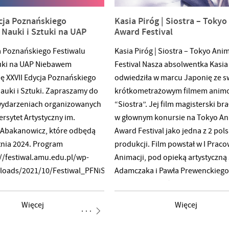
zinkowe próby ujęcia
cja Poznańskiego
Kasia Piróg | Siostra – Toky
na płaszczyźnie, które
 Nauki i Sztuki na UAP
Award Festival
 aby wybrzmieć jako
ściowe obiekty artystyczne.
ja Poznańskiego Festiwalu
Kasia Piróg | Siostra – Tokyo An
dla osób powyżej 15 roku życia
tuki na UAP Niebawem
Festival Nasza absolwentka Kasia
ędzie dopełnienie,
ię XXVII Edycja Poznańskiego
odwiedziła w marcu Japonię ze 
auki i Sztuki. Zapraszamy do
krótkometrażowym filmem ani
wydarzeniach organizowanych
“Siostra”. Jej film magisterski bra
rsytet Artystyczny im.
w głownym konursie na Tokyo A
Abakanowicz, które odbędą
Award Festival jako jedna z 2 pol
tnia 2024. Program
produkcji. Film powstał w I Praco
://festiwal.amu.edu.pl/wp-
Animacji, pod opieką artystyczną
ploads/2021/10/Festiwal_PFNiS_2024_program_UAP.pdf
Adamczaka i Pawła Prewenckiego
rmacji o festiwalu na
Wyjazd był współfinansowany pr
tps://festiwal.amu.edu.pl/
Instytut Adama Mickiewicza w ra
Więcej
Więcej
programu Kultura Polska na
Świecie. www.iam.pl