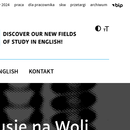
 2024
praca
dla pracownika
skw
przetargi
archiwum
NGLISH
KONTAKT
sie na Woli,