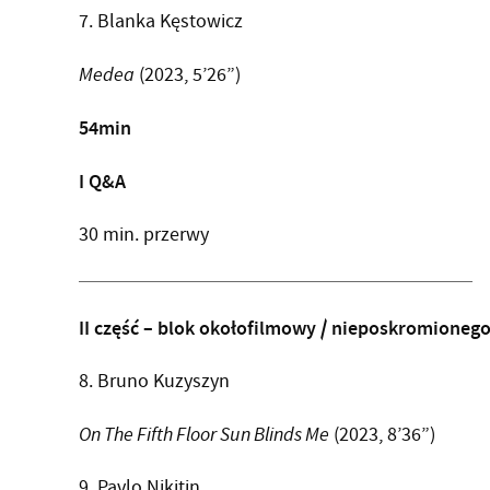
7. Blanka Kęstowicz
Medea
(2023, 5’26”)
54min
I Q&A
30 min. przerwy
II część – blok okołofilmowy / nieposkromioneg
8. Bruno Kuzyszyn
On The Fifth Floor Sun Blinds Me
(2023, 8’36”)
9. Pavlo Nikitin