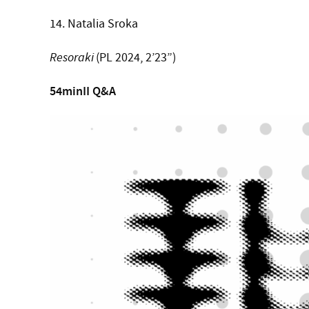
14. Natalia Sroka
Resoraki
(PL 2024, 2’23”)
54min
II Q&A