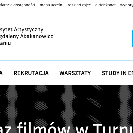
laracja dostępności
mapa uczelni
rozkład zajęć
e-dziekanat
wybory
A
REKRUTACJA
WARSZTATY
STUDY IN E
z filmów w Turnu