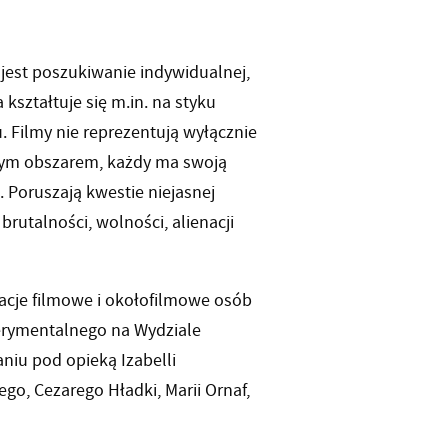
jest poszukiwanie indywidualnej,
ształtuje się m.in. na styku
. Filmy nie reprezentują wyłącznie
lnym obszarem, każdy ma swoją
 Poruszają kwestie niejasnej
 brutalności, wolności, alienacji
cje filmowe i okołofilmowe osób
erymentalnego na Wydziale
iu pod opieką Izabelli
go, Cezarego Hładki, Marii Ornaf,