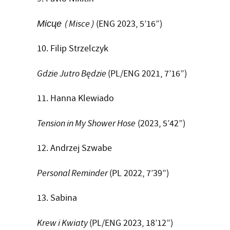
Місце
( Misce )
(ENG 2023, 5’16”)
10. Filip Strzelczyk
Gdzie Jutro Będzie
(PL/ENG 2021, 7’16”)
11. Hanna Klewiado
Tension in My Shower Hose
(2023, 5’42”)
12. Andrzej Szwabe
Personal Reminder
(PL 2022, 7’39”)
13. Sabina
Krew i Kwiaty
(PL/ENG 2023, 18’12”)