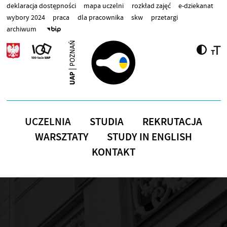
Przejdź do treści
deklaracja dostępności
mapa uczelni
rozkład zajęć
e-dziekanat
wybory 2024
praca
dla pracownika
skw
przetargi
archiwum
UCZELNIA
STUDIA
REKRUTACJA
WARSZTATY
STUDY IN ENGLISH
KONTAKT