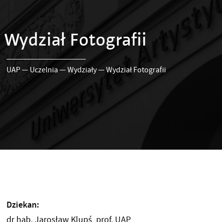
Wydział Fotografii
UAP
—
Uczelnia
—
Wydziały
—
Wydział Fotografii
Dziekan:
dr hab. Jarosław Klupś, prof. UAP