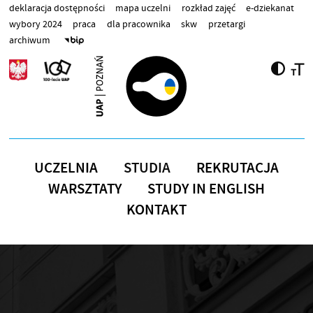
Przejdź do treści
deklaracja dostępności
mapa uczelni
rozkład zajęć
e-dziekanat
wybory 2024
praca
dla pracownika
skw
przetargi
archiwum
UCZELNIA
STUDIA
REKRUTACJA
WARSZTATY
STUDY IN ENGLISH
KONTAKT