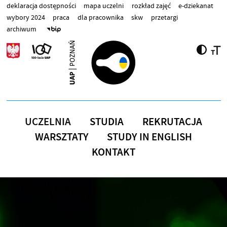
Przejdź do treści
deklaracja dostępności
mapa uczelni
rozkład zajęć
e-dziekanat
wybory 2024
praca
dla pracownika
skw
przetargi
archiwum
UCZELNIA
STUDIA
REKRUTACJA
WARSZTATY
STUDY IN ENGLISH
KONTAKT