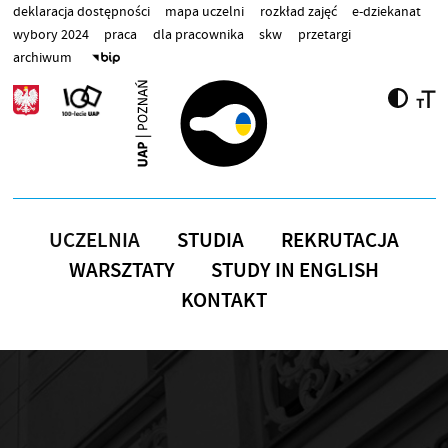
Przejdź do treści
deklaracja dostępności
mapa uczelni
rozkład zajęć
e-dziekanat
wybory 2024
praca
dla pracownika
skw
przetargi
archiwum
UCZELNIA
STUDIA
REKRUTACJA
WARSZTATY
STUDY IN ENGLISH
KONTAKT