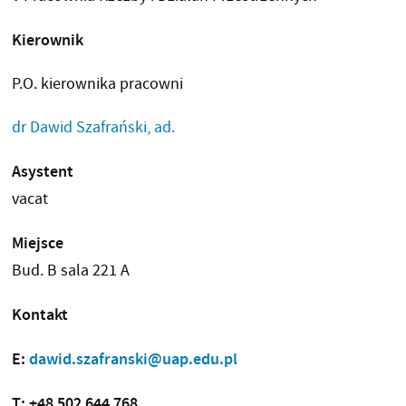
Kierownik
P.O. kierownika pracowni
dr Dawid Szafrański, ad.
Asystent
vacat
Miejsce
Bud. B sala 221 A
Kontakt
E:
dawid.szafranski@uap.edu.pl
T: +48 502 644 768