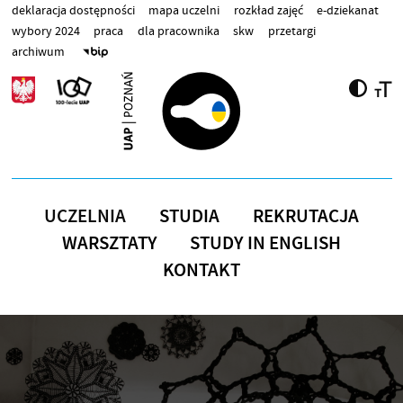
Przejdź do treści
deklaracja dostępności
mapa uczelni
rozkład zajęć
e-dziekanat
wybory 2024
praca
dla pracownika
skw
przetargi
archiwum
UCZELNIA
STUDIA
REKRUTACJA
WARSZTATY
STUDY IN ENGLISH
KONTAKT