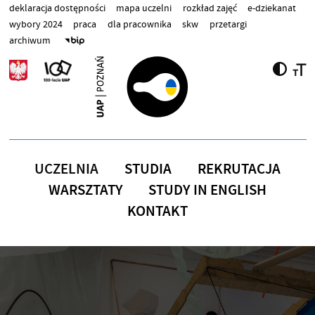
Przejdź do treści
deklaracja dostępności
mapa uczelni
rozkład zajęć
e-dziekanat
wybory 2024
praca
dla pracownika
skw
przetargi
archiwum
UCZELNIA
STUDIA
REKRUTACJA
WARSZTATY
STUDY IN ENGLISH
KONTAKT