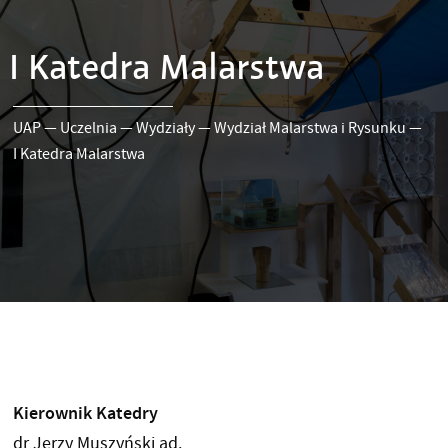
I Katedra Malarstwa
UAP
—
Uczelnia
—
Wydziały
—
Wydział Malarstwa i Rysunku
—
I Katedra Malarstwa
Kierownik Katedry
dr Jerzy Muszyński ad.