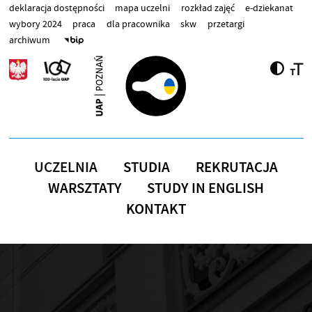
Przejdź do treści
deklaracja dostępności
mapa uczelni
rozkład zajęć
e-dziekanat
wybory 2024
praca
dla pracownika
skw
przetargi
archiwum
UCZELNIA
STUDIA
REKRUTACJA
WARSZTATY
STUDY IN ENGLISH
KONTAKT