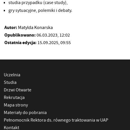
studia przypadku (case study),
gry sytuacyjne, polemiki i debaty.
Autor:
Matylda Konarska
Opublikowano:
06.03.2023, 12:02
Ostatnia edycja:
15.09.2025, 09:55
Uczelnia
Studia
Drzwi Otwarte
Rekrutacja
Mapa strony
Materiały do pobrania
Pełnomocnik Rektora ds. równego traktowania w UAP
Kontakt