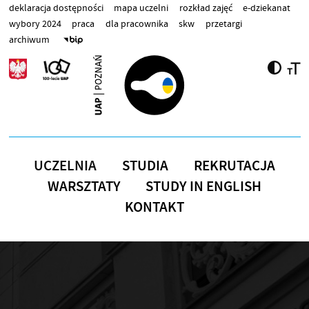
Przejdź do treści
deklaracja dostępności
mapa uczelni
rozkład zajęć
e-dziekanat
wybory 2024
praca
dla pracownika
skw
przetargi
archiwum
UCZELNIA
STUDIA
REKRUTACJA
WARSZTATY
STUDY IN ENGLISH
KONTAKT