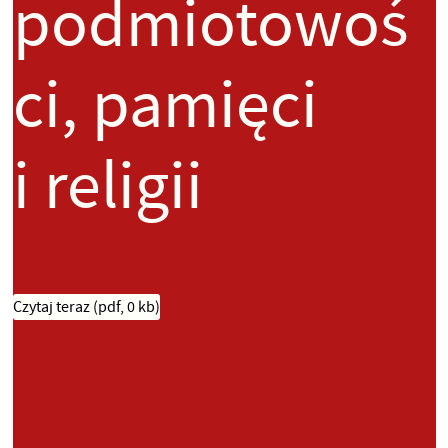
podmiotowoś
ci, pamięci
i religii
Czytaj teraz
(pdf, 0 kb)