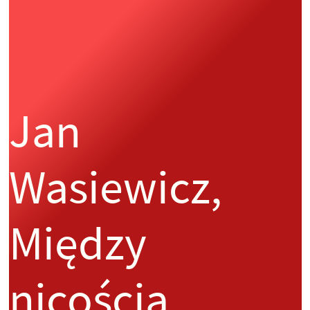
Jan
Wasiewicz,
Między
nicością