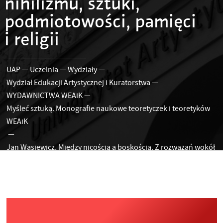
nihilizmu, sztuki,
podmiotowości, pamięci
i religii
UAP
—
Uczelnia
—
Wydziały
—
Wydział Edukacji Artystycznej i Kuratorstwa
—
WYDAWNICTWA WEAiK
—
Myśleć sztuką. Monografie naukowe teoretyczek i teoretyków
WEAiK
—
Jan Wasiewicz, Między nicością a boskością. Z rozważań wokół
nihilizmu, sztuki, podmiotowości, pamięci i religii