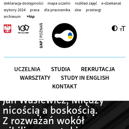
Przejdź do treści
deklaracja dostępności
mapa uczelni
rozkład zajęć
e-dziekanat
wybory 2024
praca
dla pracownika
skw
przetargi
archiwum
UCZELNIA
STUDIA
REKRUTACJA
WARSZTATY
STUDY IN ENGLISH
KONTAKT
Jan Wasiewicz, Między
nicością a boskością.
Z rozważań wokół