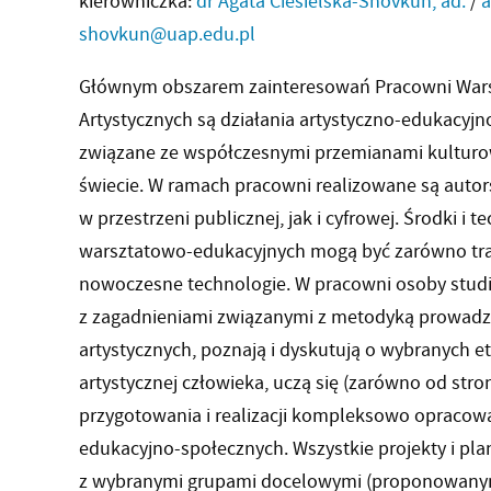
kierowniczka:
dr Agata Ciesielska-Shovkun, ad.
/
a
shovkun@uap.edu.pl
Głównym obszarem zainteresowań Pracowni Warsz
Artystycznych są działania artystyczno-edukacy
związane ze współczesnymi przemianami kulturowy
świecie. W ramach pracowni realizowane są autor
w przestrzeni publicznej, jak i cyfrowej. Środki i 
warsztatowo-edukacyjnych mogą być zarówno trad
nowoczesne technologie. W pracowni osoby studiu
z zagadnieniami związanymi z metodyką prowadz
artystycznych, poznają i dyskutują o wybranych 
artystycznej człowieka, uczą się (zarówno od stron
przygotowania i realizacji kompleksowo opracow
edukacyjno-społecznych. Wszystkie projekty i pl
z wybranymi grupami docelowymi (proponowanym