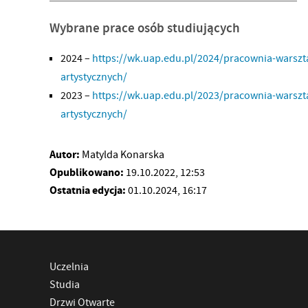
Wybrane prace osób studiujących
2024 –
https://wk.uap.edu.pl/2024/pracownia-warszta
artystycznych/
2023 –
https://wk.uap.edu.pl/2023/pracownia-warszta
artystycznych/
Autor:
Matylda Konarska
Opublikowano:
19.10.2022, 12:53
Ostatnia edycja:
01.10.2024, 16:17
Uczelnia
Studia
Drzwi Otwarte