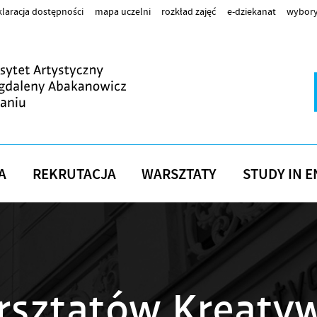
laracja dostępności
mapa uczelni
rozkład zajęć
e-dziekanat
wybory
A
REKRUTACJA
WARSZTATY
STUDY IN E
rsztatów Kreaty