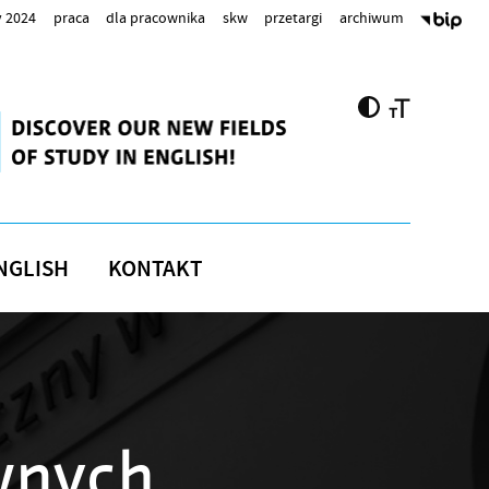
 2024
praca
dla pracownika
skw
przetargi
archiwum
NGLISH
KONTAKT
wnych