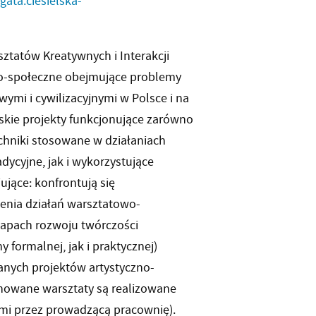
gata.ciesielska-
tatów Kreatywnych i Interakcji
jno-społeczne obejmujące problemy
mi i cywilizacyjnymi w Polsce i na
skie projekty funkcjonujące zarówno
techniki stosowane w działaniach
ycyjne, jak i wykorzystujące
jące: konfrontują się
enia działań warsztatowo-
etapach rozwoju twórczości
y formalnej, jak i praktycznej)
anych projektów artystyczno-
anowane warsztaty są realizowane
i przez prowadzącą pracownię).