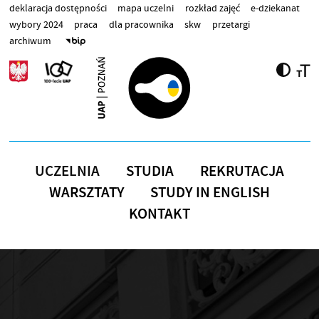
Przejdź do treści
deklaracja dostępności
mapa uczelni
rozkład zajęć
e-dziekanat
wybory 2024
praca
dla pracownika
skw
przetargi
archiwum
UCZELNIA
STUDIA
REKRUTACJA
WARSZTATY
STUDY IN ENGLISH
KONTAKT