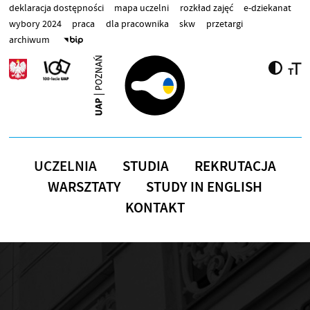
Przejdź do treści
deklaracja dostępności
mapa uczelni
rozkład zajęć
e-dziekanat
wybory 2024
praca
dla pracownika
skw
przetargi
archiwum
UCZELNIA
STUDIA
REKRUTACJA
WARSZTATY
STUDY IN ENGLISH
KONTAKT