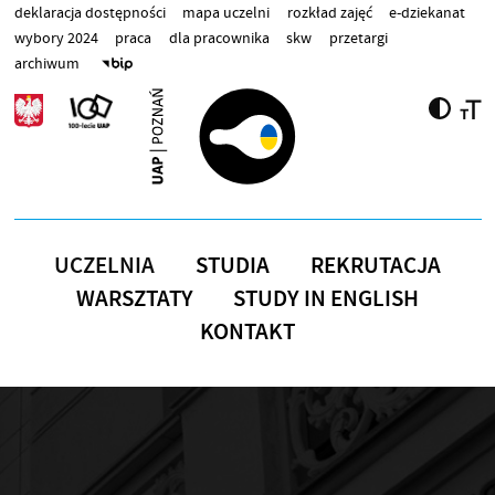
Przejdź do treści
deklaracja dostępności
mapa uczelni
rozkład zajęć
e-dziekanat
wybory 2024
praca
dla pracownika
skw
przetargi
archiwum
UCZELNIA
STUDIA
REKRUTACJA
WARSZTATY
STUDY IN ENGLISH
KONTAKT