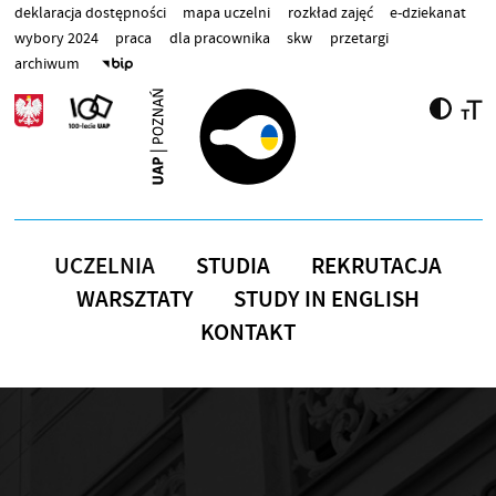
Przejdź do treści
deklaracja dostępności
mapa uczelni
rozkład zajęć
e-dziekanat
wybory 2024
praca
dla pracownika
skw
przetargi
archiwum
UCZELNIA
STUDIA
REKRUTACJA
WARSZTATY
STUDY IN ENGLISH
KONTAKT