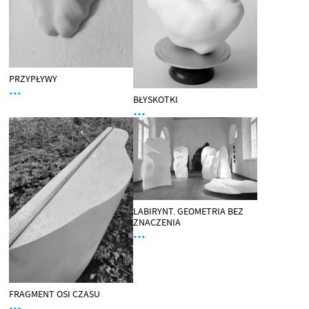
PRZYPŁYWY
…
BŁYSKOTKI
…
LABIRYNT. GEOMETRIA BEZ
ZNACZENIA
…
FRAGMENT OSI CZASU
…