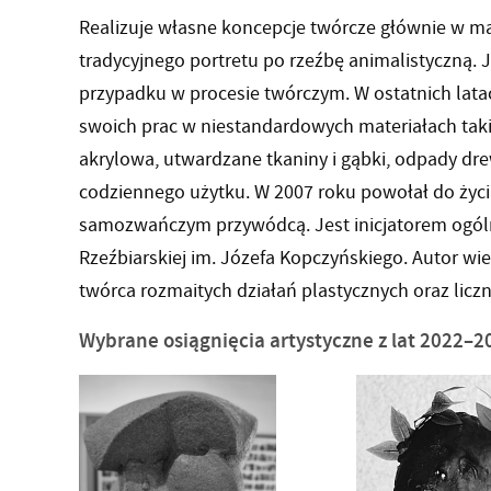
Realizuje własne koncepcje twórcze głównie w mał
tradycyjnego portretu po rzeźbę animalistyczną. 
przypadku w procesie twórczym. W ostatnich lat
swoich prac w niestandardowych materiałach taki
akrylowa, utwardzane tkaniny i gąbki, odpady dr
codziennego użytku. W 2007 roku powołał do życia 
samozwańczym przywódcą. Jest inicjatorem ogól
Rzeźbiarskiej im. Józefa Kopczyńskiego. Autor wie
twórca rozmaitych działań plastycznych oraz licz
Wybrane osiągnięcia artystyczne z lat 2022–2