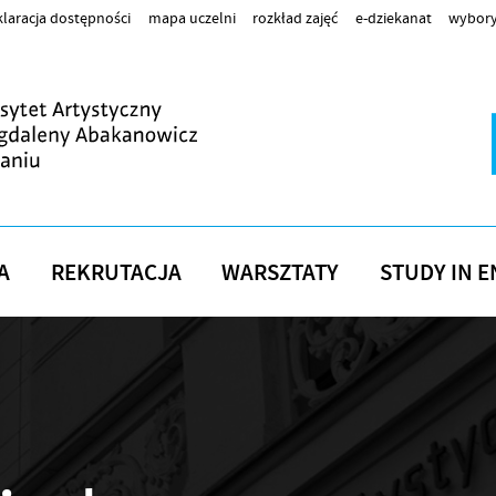
laracja dostępności
mapa uczelni
rozkład zajęć
e-dziekanat
wybory
A
REKRUTACJA
WARSZTATY
STUDY IN E