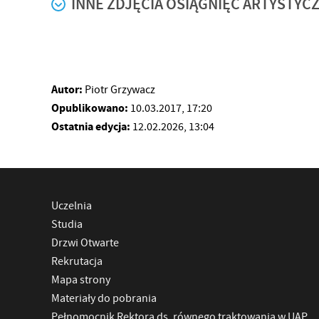
INNE ZDJĘCIA OSIĄGNIĘĆ ARTYSTYC
Autor:
Piotr Grzywacz
Opublikowano:
10.03.2017, 17:20
Ostatnia edycja:
12.02.2026, 13:04
Uczelnia
Studia
Drzwi Otwarte
Rekrutacja
Mapa strony
Materiały do pobrania
Pełnomocnik Rektora ds. równego traktowania w UAP