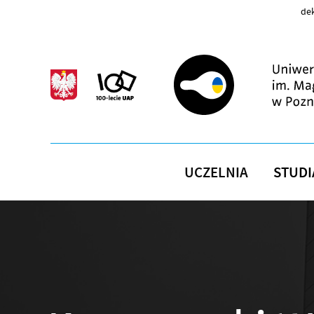
Przejdź do treści
dek
UCZELNIA
STUDI