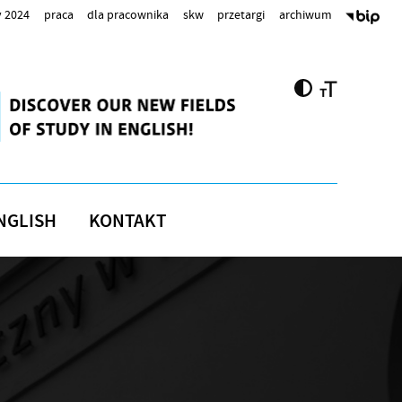
 2024
praca
dla pracownika
skw
przetargi
archiwum
NGLISH
KONTAKT