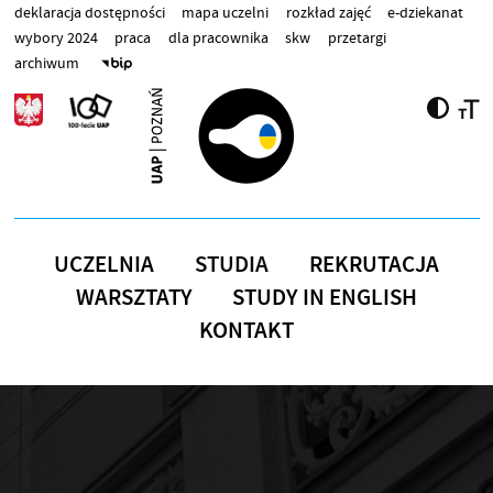
Przejdź do treści
deklaracja dostępności
mapa uczelni
rozkład zajęć
e-dziekanat
wybory 2024
praca
dla pracownika
skw
przetargi
archiwum
UCZELNIA
STUDIA
REKRUTACJA
WARSZTATY
STUDY IN ENGLISH
KONTAKT