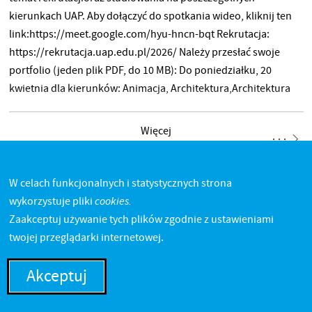
kierunkach UAP. Aby dołączyć do spotkania wideo, kliknij ten
link:https://meet.google.com/hyu-hncn-bqt Rekrutacja:
https://rekrutacja.uap.edu.pl/2026/ Należy przesłać swoje
portfolio (jeden plik PDF, do 10 MB): Do poniedziałku, 20
kwietnia dla kierunków: Animacja, Architektura,Architektura
Wnętrz, Film Eksperymentalny, Fotografia – konsultacje
wedługharmonogramu podanego na dole strony, Grafika
Więcej
Artystyczna, GrafikaProjektowa, Intermedia Do wtorku, 21
kwietnia dla kierunków: Malarstwo, Obraz
i DziałaniaInterdyscyplinarne, Projektowanie
W celach funkcjonalnych i statystycznych strona
Interdyscyplinarne, Projektowanie Ubioru,Rysunek,
cookies.
wykorzystuje pliki
Rzeźba/Modelowanie i Technologie 3D, Scenografia, Sztuki
Zaakceptuj używanie tych plików zgodnie z ustawieniami
Wizualne iEdukacja Kulturowa, Wzornictwo Portfolio
twojej przeglądarki internetowej.
przesyłamy na adres: drzwiotwarte@uap.edu.pl
Akceptuj
JUWENALIA POZNAŃ 2026