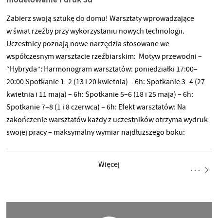
Zabierz swoją sztukę do domu! Warsztaty wprowadzające
w świat rzeźby przy wykorzystaniu nowych technologii.
Uczestnicy poznają nowe narzędzia stosowane we
współczesnym warsztacie rzeźbiarskim: Motyw przewodni –
“Hybryda”: Harmonogram warsztatów: poniedziałki 17:00–
20:00 Spotkanie 1–2 (13 i 20 kwietnia) – 6h: Spotkanie 3–4 (27
kwietnia i 11 maja) – 6h: Spotkanie 5–6 (18 i 25 maja) – 6h:
Spotkanie 7–8 (1 i 8 czerwca) – 6h: Efekt warsztatów: Na
zakończenie warsztatów każdy z uczestników otrzyma wydruk
swojej pracy – maksymalny wymiar najdłuższego boku:
Zdobycie podstawowej wiedzy na temat wykorzystania nowych
technologii w twórczości rzeźbiarskiej: skanowania 3d, pracy
Więcej
w programie do grafiki 3d oraz wiedzy na temat podstaw druku
3d Liczba osób uczestniczących: