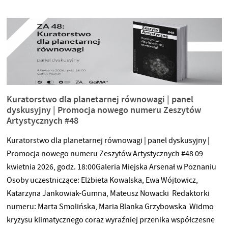
kolejność zgłoszeń. Prosimy w wiadomości przesłanej na
adres drzwiotwarte@uap.edu.pl o podanie:
Kuratorstwo dla planetarnej równowagi | panel
dyskusyjny | Promocja nowego numeru Zeszytów
Artystycznych #48
Kuratorstwo dla planetarnej równowagi | panel dyskusyjny |
Promocja nowego numeru Zeszytów Artystycznych #48 09
kwietnia 2026, godz. 18:00Galeria Miejska Arsenał w Poznaniu
Osoby uczestniczące: Elżbieta Kowalska, Ewa Wójtowicz,
Katarzyna Jankowiak-Gumna, Mateusz Nowacki Redaktorki
numeru: Marta Smolińska, Maria Blanka Grzybowska Widmo
kryzysu klimatycznego coraz wyraźniej przenika współczesne