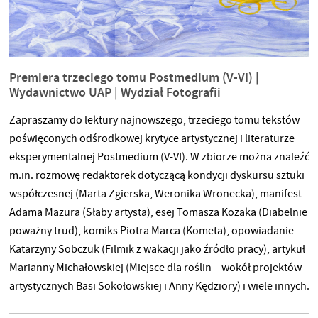
Premiera trzeciego tomu Postmedium (V-VI) |
Wydawnictwo UAP | Wydział Fotografii
Zapraszamy do lektury najnowszego, trzeciego tomu tekstów
poświęconych odśrodkowej krytyce artystycznej i literaturze
eksperymentalnej Postmedium (V-VI). W zbiorze można znaleźć
m.in. rozmowę redaktorek dotyczącą kondycji dyskursu sztuki
współczesnej (Marta Zgierska, Weronika Wronecka), manifest
Adama Mazura (Słaby artysta), esej Tomasza Kozaka (Diabelnie
poważny trud), komiks Piotra Marca (Kometa), opowiadanie
Katarzyny Sobczuk (Filmik z wakacji jako źródło pracy), artykuł
Marianny Michałowskiej (Miejsce dla roślin – wokół projektów
artystycznych Basi Sokołowskiej i Anny Kędziory) i wiele innych.
Publikacja dostępna w całości na stronie internetowej