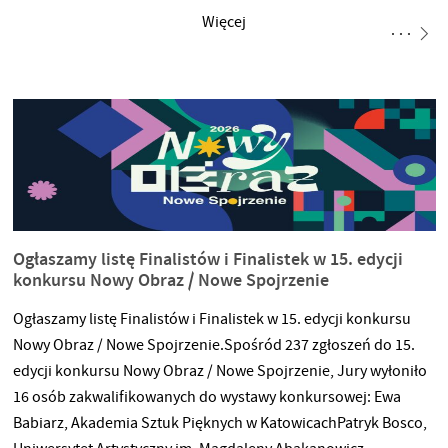
Projektowania” – przestrzeni na Twoją odpowiedź. Szukamy
Więcej
prac, które mierzą się z tym tematem – w dowolnej formie,
medium i języku. Liczy się idea i
Ogłaszamy listę Finalistów i Finalistek w 15. edycji
konkursu Nowy Obraz / Nowe Spojrzenie
Ogłaszamy listę Finalistów i Finalistek w 15. edycji konkursu
Nowy Obraz / Nowe Spojrzenie.Spośród 237 zgłoszeń do 15.
edycji konkursu Nowy Obraz / Nowe Spojrzenie, Jury wyłoniło
16 osób zakwalifikowanych do wystawy konkursowej: Ewa
Babiarz, Akademia Sztuk Pięknych w KatowicachPatryk Bosco,