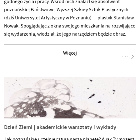
godnego życia i pracy. Wśród nich znalazł się absolwent
poznańskiej Państwowej Wyższej Szkoły Sztuk Plastycznych
(dziś Uniwersytet Artystyczny w Poznaniu) — plastyk Stanisław
Nowak. Spoglądając z okna swojego mieszkania na rozwijające
się wydarzenia, wiedział, że jego narzędziem będzie obraz.
Namalowane przez niego transparenty — w tym słynne hasło
„Żądamy chleba” — stały się jednymi z najbardziej
Więcej
rozpoznawalnych wizualnych symboli Czerwca ’56, obecnymi
do dziś w zbiorowej pamięci i szkolnych podręcznikach. Plakat
Dzień Ziemi | akademickie warsztaty i wykłady
Jak poznańskie uczelnie ratują naszą planetę? A jak Ty możesz