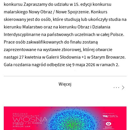
konkursu Zapraszamy do udziału w 15. edycji konkursu
malarskiego Nowy Obraz / Nowe Spojrzenie. Konkurs
skierowany jest do osób, które studiują lub ukończyły studia na
kierunku Malarstwo oraz na kierunku Obraz i Działania
Interdyscyplinarne na państwowych uczelniach w całej Polsce.
Prace osób zakwalifikowanych do finału zostaną
zaprezentowane na wystawie zbiorowej, której otwarcie
nastąpi 27 kwietnia w Galerii Słodownia +1 w Starym Browarze.
Gala rozdania nagród odbędzie się 9 maja 2026 w ramach 2.
edycji Festiwalu Obrazu. Nagroda główna to 10 000 zł.
Organizatorem Konkursu jest Wydział Obrazu i Działań
Więcej
Interdyscyplinarnych Uniwersytetu Artystycznego im.
Magdaleny Abakanowicz w Poznaniu. Partnerem wydarzenia
jest Muzeum Narodowe w Poznaniu. ZGŁOSZENIA Nabór prac
trwa