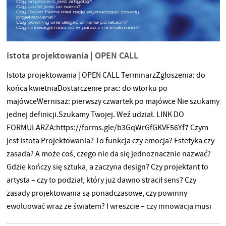
Istota projektowania | OPEN CALL
Istota projektowania | OPEN CALL TerminarzZgłoszenia: do
końca kwietniaDostarczenie prac: do wtorku po
majówceWernisaż: pierwszy czwartek po majówce Nie szukamy
jednej definicji.Szukamy Twojej. Weź udział. LINK DO
FORMULARZA:https://forms.gle/b3GqWrGfGKVF56Yf7 Czym
jest Istota Projektowania? To funkcja czy emocja? Estetyka czy
zasada? A może coś, czego nie da się jednoznacznie nazwać?
Gdzie kończy się sztuka, a zaczyna design? Czy projektant to
artysta – czy to podział, który już dawno stracił sens? Czy
zasady projektowania są ponadczasowe, czy powinny
ewoluować wraz ze światem? I wreszcie – czy innowacja musi
iść w parze z minimalizmem? Zapraszamy do Open Call „Istota