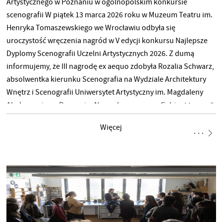
Artystycznego w Poznaniu w ogólnopolskim konkursie
scenografii W piątek 13 marca 2026 roku w Muzeum Teatru im.
Henryka Tomaszewskiego we Wrocławiu odbyła się
uroczystość wręczenia nagród w V edycji konkursu Najlepsze
Dyplomy Scenografii Uczelni Artystycznych 2026. Z dumą
informujemy, że III nagrodę ex aequo zdobyła Rozalia Schwarz,
absolwentka kierunku Scenografia na Wydziale Architektury
Wnętrz i Scenografii Uniwersytet Artystyczny im. Magdaleny
Abakanowicz w Poznaniu. Nagrodzona praca „Gabinet twarzy”,
inspirowana opowiadaniem „Debiutantka” Leonory
Więcej
Carrington, została wysoko oceniona przez kapitułę konkursu.
Promotorem nagrodzonej pracy był prof. dr hab. Piotr Tetlak.
Kapituła konkursu doceniła projekt za:„przemyślane
zaprojektowanie i konsekwentną realizację spójnego świata,
mocno działającego na wyobraźnię”. Otrzymana nagroda
stanowi istotne potwierdzenie wysokiego poziomu kształcenia
oraz jakości realizowanych dyplomów na kierunku
Scenografia.