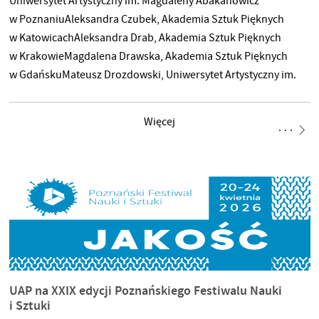
Uniwersytet Artystyczny im. Magdaleny Abakanowicz
w PoznaniuAleksandra Czubek, Akademia Sztuk Pięknych
w KatowicachAleksandra Drab, Akademia Sztuk Pięknych
w KrakowieMagdalena Drawska, Akademia Sztuk Pięknych
w GdańskuMateusz Drozdowski, Uniwersytet Artystyczny im.
Magdaleny Abakanowicz w PoznaniuAnna Jankowicz,
Akademia Sztuk Pięknych w WarszawieJakub Leniart,
Więcej
Akademia Sztuk Pięknych im. Eugeniusza Gepperta we
WrocławiuAlena Liavontsyeva, Akademia Sztuk Pięknych im.
Eugeniusza Gepperta we WrocławiuJulia Marchlewska,
Akademia Sztuk Pięknych w GdańskuJakub Matusewicz,
Uniwersytet Artystyczny im. Magdaleny Abakanowicz
w PoznaniuJeremi Nowiński, Akademia Sztuk Pięknych
w WarszawieLubosław Pirjankow, Uniwersytet Artystyczny im.
Magdaleny
UAP na XXIX edycji Poznańskiego Festiwalu Nauki
i Sztuki