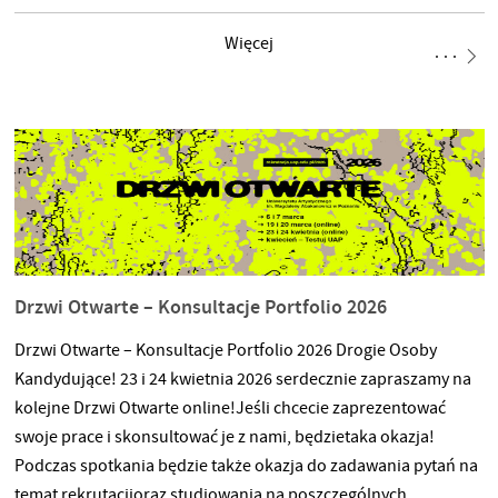
dekoracji do wnętrza. Jest to także działanie na styku sztuki
i designu, które może stać się początkiem i wprowadzeniem do
Więcej
sztuki tkaniny użytkowej. Podczas trzech spotkań wytworzymy
trzy różne
Drzwi Otwarte – Konsultacje Portfolio 2026
Drzwi Otwarte – Konsultacje Portfolio 2026 Drogie Osoby
Kandydujące! 23 i 24 kwietnia 2026 serdecznie zapraszamy na
kolejne Drzwi Otwarte online!Jeśli chcecie zaprezentować
swoje prace i skonsultować je z nami, będzietaka okazja!
Podczas spotkania będzie także okazja do zadawania pytań na
temat rekrutacjioraz studiowania na poszczególnych