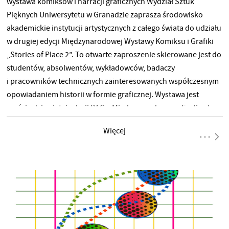
wystawa komiksów i narracji graficznych Wydział Sztuk
Pięknych Uniwersytetu w Granadzie zaprasza środowisko
akademickie instytucji artystycznych z całego świata do udziału
w drugiej edycji Międzynarodowej Wystawy Komiksu i Grafiki
„Stories of Place 2”. To otwarte zaproszenie skierowane jest do
studentów, absolwentów, wykładowców, badaczy
i pracowników technicznych zainteresowanych współczesnym
opowiadaniem historii w formie graficznej. Wystawa jest
częścią dziewiątej edycji BAG – Międzynarodowego Festiwalu
Sztuki organizowanego przez Wydział Sztuk Pięknych
Więcej
w Granadzie. Tegoroczny temat koncentruje się na
prawdziwych postaciach z dowolnego okresu historycznego,
których życie jest związane z konkretnym miejscem poprzez
doświadczenia, które mogą być dziwne, ekscytujące, tragiczne,
zabawne lub głęboko poruszające. Zachęcamy uczestników do
przesyłania krótkich opowiadań w formie: Prace powinny
eksplorować historie jednostek