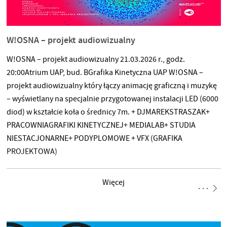
W!OSNA – projekt audiowizualny
W!OSNA – projekt audiowizualny 21.03.2026 r., godz.
20:00Atrium UAP, bud. BGrafika Kinetyczna UAP W!OSNA –
projekt audiowizualny który łączy animację graficzną i muzykę
– wyświetlany na specjalnie przygotowanej instalacji LED (6000
diod) w kształcie koła o średnicy 7m. + DJMAREKSTRASZAK+
PRACOWNIAGRAFIKI KINETYCZNEJ+ MEDIALAB+ STUDIA
NIESTACJONARNE+ PODYPLOMOWE + VFX (GRAFIKA
PROJEKTOWA)
Więcej