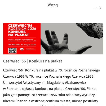
magazynu: Informacje o nowych artykułach i spotkaniach
Więcej
autorskich:
https://www.instagram.com/magazyn_postmedium
Postmedium V-VI, red. Weronika Wronecka, Marta Zgierska,
ISBN 978–83–68745–07–8, Wydawnictwo Uniwersytetu
Artystycznego im. Magdaleny Abakanowicz w Poznaniu, luty
2026. Autorki i Autorzy: Magdalena Brykczyńska, Tomasz
Fabiszewski, Ewelina Figarska, Marceli Gadalski,
Czerwiec ’56 | Konkurs na plakat
Czerwiec ’56 | Konkurs na plakat w 70. rocznicę Poznańskiego
Czerwca 1956 W 70. rocznicę Poznańskiego Czerwca 1956
Uniwersytet Artystyczny im. Magdaleny Abakanowicz
w Poznaniu ogłasza konkurs na plakat. Czerwiec ’56. Plakat
jako głos pamięci 28 czerwca 1956 roku robotnicy wyruszyli
ulicami Poznania w stronę centrum miasta, niosąc postulaty