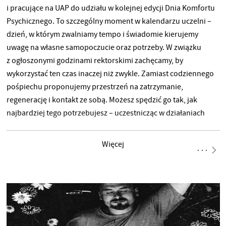
i pracujące na UAP do udziału w kolejnej edycji Dnia Komfortu
Psychicznego. To szczególny moment w kalendarzu uczelni –
dzień, w którym zwalniamy tempo i świadomie kierujemy
uwagę na własne samopoczucie oraz potrzeby. W związku
z ogłoszonymi godzinami rektorskimi zachęcamy, by
wykorzystać ten czas inaczej niż zwykle. Zamiast codziennego
pośpiechu proponujemy przestrzeń na zatrzymanie,
regenerację i kontakt ze sobą. Możesz spędzić go tak, jak
najbardziej tego potrzebujesz – uczestnicząc w działaniach
twórczych, szukając wyciszenia albo po prostu będąc wśród
innych, w atmosferze uważności i otwartości. Dzień Komfortu
Więcej
Psychicznego to nie tylko chwila wytchnienia, ale także
przypomnienie, jak istotna jest troska o zdrowie psychiczne.
Chcemy, aby był