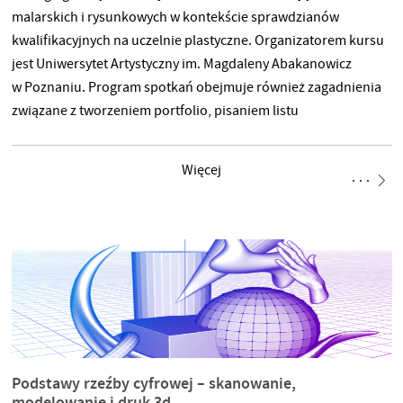
malarskich i rysunkowych w kontekście sprawdzianów
kwalifikacyjnych na uczelnie plastyczne. Organizatorem kursu
jest Uniwersytet Artystyczny im. Magdaleny Abakanowicz
w Poznaniu. Program spotkań obejmuje również zagadnienia
związane z tworzeniem portfolio, pisaniem listu
motywacyjnego, dokumentacją swoich prac. Zajęcia będą
odbywać się na zasadzie grupowych spotkań
Więcej
oraz indywidualnych konsultacji.Warsztaty skierowane
są również do wszystkich zainteresowanych podniesieniem
swoich kompetencji malarskich i rysunkowych
oraz zagadnieniami związanymi z autoprezentacją. Start
kursu: 23 marca – zajęcia z rysunku Zapisy do: 23 marca 2026
Liczba uczestników: 12, od 16 roku życia TERMINARZ ZAJĘĆ
Zajęcia z malarstwa i rysunku odbywają się
stacjonarnie w każdy poniedziałek i czwartek, od 16.00
do 20.00 23.03 – rysunek 26.03 – malarstwo 30.03 – rysunek
Podstawy rzeźby cyfrowej – skanowanie,
02.04 – malarstwo 13.04 – rysunek 16.04- malarstwo 20.04
modelowanie i druk 3d