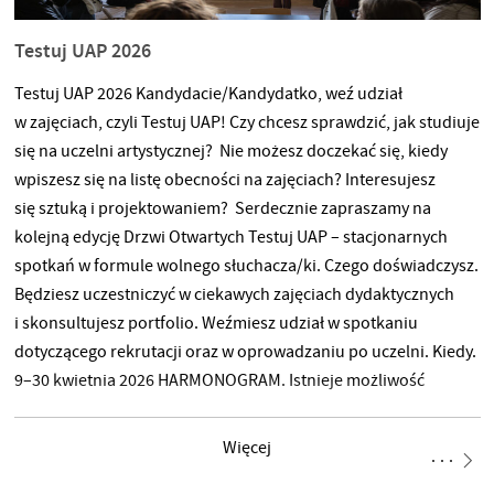
Testuj UAP 2026
Testuj UAP 2026 Kandydacie/Kandydatko, weź udział
w zajęciach, czyli Testuj UAP! Czy chcesz sprawdzić, jak studiuje
się na uczelni artystycznej? Nie możesz doczekać się, kiedy
wpiszesz się na listę obecności na zajęciach? Interesujesz
się sztuką i projektowaniem? Serdecznie zapraszamy na
kolejną edycję Drzwi Otwartych Testuj UAP – stacjonarnych
spotkań w formule wolnego słuchacza/ki. Czego doświadczysz.
Będziesz uczestniczyć w ciekawych zajęciach dydaktycznych
i skonsultujesz portfolio. Weźmiesz udział w spotkaniu
dotyczącego rekrutacji oraz w oprowadzaniu po uczelni. Kiedy.
9–30 kwietnia 2026 HARMONOGRAM. Istnieje możliwość
wyboru np. tylko jednego dnia, kilku dni lub konkretnych,
pojedynczych zajęć. Dla kogo. Dla pierwszych trzech osób,
Więcej
w wieku 16+ zainteresowanych danym kierunkiem. Liczy się