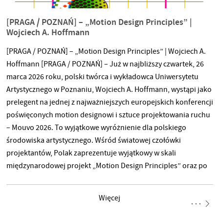
[PRAGA / POZNAŃ] – „Motion Design Principles” |
Wojciech A. Hoffmann
[PRAGA / POZNAŃ] – „Motion Design Principles” | Wojciech A.
Hoffmann [PRAGA / POZNAŃ] – Już w najbliższy czwartek, 26
marca 2026 roku, polski twórca i wykładowca Uniwersytetu
Artystycznego w Poznaniu, Wojciech A. Hoffmann, wystąpi jako
prelegent na jednej z najważniejszych europejskich konferencji
poświęconych motion designowi i sztuce projektowania ruchu
– Mouvo 2026. To wyjątkowe wyróżnienie dla polskiego
środowiska artystycznego. Wśród światowej czołówki
projektantów, Polak zaprezentuje wyjątkowy w skali
międzynarodowej projekt „Motion Design Principles” oraz po
raz pierwszy pracę o tytule „The natural rhythms of the
environment”. Przełom w projektowaniu ruchu Prezentowany
Więcej
projekt to autorska kompilacja strategii i zasad projektowania
ruchu, która znajduje zastosowanie w animacji, filmie,