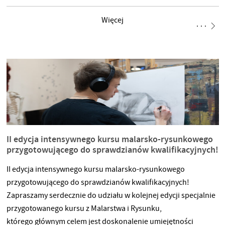
Studentka Filmu Eksperymentalnego oraz absolwentka
Więcej
Fotografii na Uniwersytecie Artystycznym w Poznaniu i studium
Akademia Fotografii w Warszawie. Założycielka Koła
Naukowego 4na3 działającego przy Katedrze Filmu
Eksperymentalnego. W
II edycja intensywnego kursu malarsko-rysunkowego
przygotowującego do sprawdzianów kwalifikacyjnych!
II edycja intensywnego kursu malarsko-rysunkowego
przygotowującego do sprawdzianów kwalifikacyjnych!
Zapraszamy serdecznie do udziału w kolejnej edycji specjalnie
przygotowanego kursu z Malarstwa i Rysunku,
którego głównym celem jest doskonalenie umiejętności