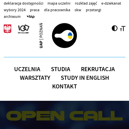
Przejdź do treści
deklaracja dostępności
mapa uczelni
rozkład zajęć
e-dziekanat
wybory 2024
praca
dla pracownika
skw
przetargi
archiwum
UCZELNIA
STUDIA
REKRUTACJA
WARSZTATY
STUDY IN ENGLISH
KONTAKT