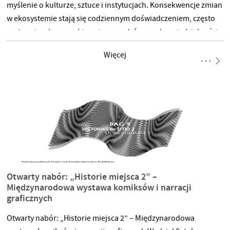
myślenie o kulturze, sztuce i instytucjach. Konsekwencje zmian
w ekosystemie stają się codziennym doświadczeniem, często
motywując do poszukiwania nowych form odpowiedzialności,
troski czy współdziałania. Zapraszamy na debatę poświęconą
Więcej
tym przemianom, podczas której porozmawiamy o sposobach,
dzięki którym najnowsze praktyki kuratorskie tworzą
przestrzeń namysłu nad naszym położeniem w świecie. Biorące
udział w wydarzeniu osoby opowiedzą o swoich praktykach
oraz o tym, jakie działania i tematy warto podejmować
w obszarze kultury wobec kryzysu klimatycznego. Wydarzenie
Otwarty nabór: „Historie miejsca 2” –
Międzynarodowa wystawa komiksów i narracji
graficznych
Otwarty nabór: „Historie miejsca 2” – Międzynarodowa