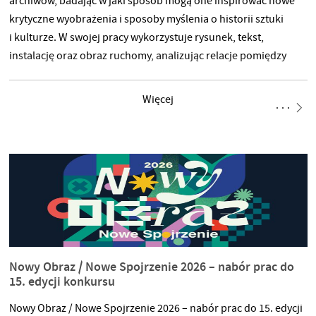
archiwów, badając w jaki sposób mogą one inspirować nowe
krytyczne wyobrażenia i sposoby myślenia o historii sztuki
i kulturze. W swojej pracy wykorzystuje rysunek, tekst,
instalację oraz obraz ruchomy, analizując relacje pomiędzy
pamięcią, architekturą i historiami kulturowymi. Jego prace
prezentowane były w wielu prestiżowych instytucjach sztuki,
Więcej
m.in. w Tate Britain w Londynie, MAXXI – Narodowym Muzeum
Sztuki XXI wieku w Rzymie, Kunsthalle Wien, Moderna galerija
w Lublanie oraz Archiv der Avantgarden w
Nowy Obraz / Nowe Spojrzenie 2026 – nabór prac do
15. edycji konkursu
Nowy Obraz / Nowe Spojrzenie 2026 – nabór prac do 15. edycji