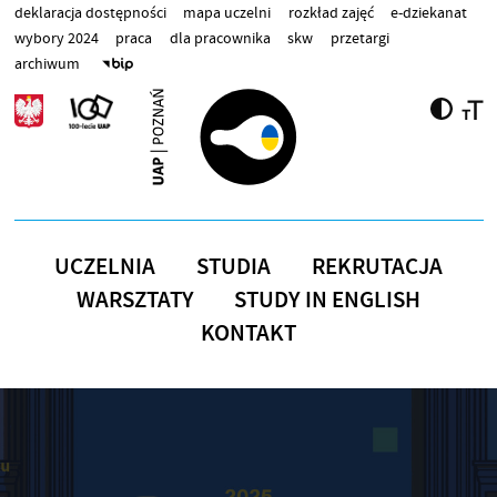
Przejdź do treści
deklaracja dostępności
mapa uczelni
rozkład zajęć
e-dziekanat
wybory 2024
praca
dla pracownika
skw
przetargi
archiwum
UCZELNIA
STUDIA
REKRUTACJA
WARSZTATY
STUDY IN ENGLISH
KONTAKT