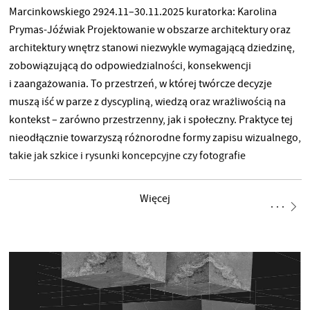
Marcinkowskiego 2924.11–30.11.2025 kuratorka: Karolina
Prymas-Jóźwiak Projektowanie w obszarze architektury oraz
architektury wnętrz stanowi niezwykle wymagającą dziedzinę,
zobowiązującą do odpowiedzialności, konsekwencji
i zaangażowania. To przestrzeń, w której twórcze decyzje
muszą iść w parze z dyscypliną, wiedzą oraz wrażliwością na
kontekst – zarówno przestrzenny, jak i społeczny. Praktyce tej
nieodłącznie towarzyszą różnorodne formy zapisu wizualnego,
takie jak szkice i rysunki koncepcyjne czy fotografie
zrealizowanych już obiektów. Niektórzy projektanci, tworzący
określone budynki lub ich wnętrza, wykonują również rysunki
Więcej
istniejących struktur architektonicznych bądź urbanistycznych.
W niektórych przypadkach każdy z wymienionych powyżej
zapisów wizualnych może stać się impulsem do głębszej
refleksji nad istotą projektowania oraz nad kierunkami,
w jakich może ono