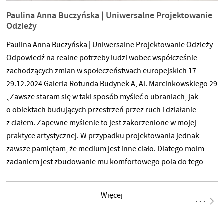
Paulina Anna Buczyńska | Uniwersalne Projektowanie
Odzieży
Paulina Anna Buczyńska | Uniwersalne Projektowanie Odzieży
Odpowiedź na realne potrzeby ludzi wobec współcześnie
zachodzących zmian w społeczeństwach europejskich 17–
29.12.2024 Galeria Rotunda Budynek A, Al. Marcinkowskiego 29
„Zawsze staram się w taki sposób myśleć o ubraniach, jak
o obiektach budujących przestrzeń przez ruch i działanie
z ciałem. Zapewne myślenie to jest zakorzenione w mojej
praktyce artystycznej. W przypadku projektowania jednak
zawsze pamiętam, że medium jest inne ciało. Dlatego moim
zadaniem jest zbudowanie mu komfortowego pola do tego
współdziałania. Zastosowanie procesu projektowania
uniwersalnego jest każdorazowo moim drogowskazem
Więcej
i pomaga w podejmowaniu świadomych decyzji.” Nietrudno
zauważyć, że od lat wraz z nieustannym wzrostem produkcji