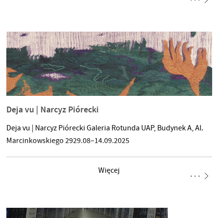
dwie odmienne postawy twórcze, wynikające z odmiennych
doświadczeń pokoleniowych, a zarazem łączące się w ramach
akademickiego środowiska Uniwersytetu Artystycznego im.
Magdaleny Abakanowicz w Poznaniu. Profesor Kazimierz Raba
w swoich poszukiwaniach artystycznych eksploruje nowe
terytoria funkcjonowania współczesnej rzeźby,
Deja vu | Narcyz Piórecki
Deja vu | Narcyz Piórecki Galeria Rotunda UAP, Budynek A, Al.
Marcinkowskiego 2929.08–14.09.2025
Więcej