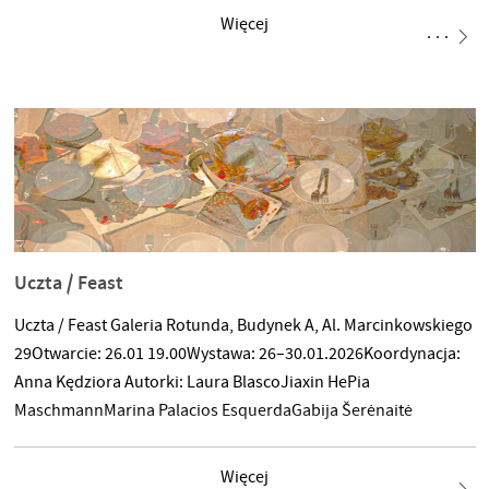
czymś realnym w równym stopniu, jak realne jest przeżywanie
Więcej
rzeczywistości w ogóle. I nie chodziło o realizm jako malarską
konwencję, ale właśnie o doświadczenie realności jako
szczególnie intensywnej obecności elementów obrazu.
W takim przypadku obraz nie mógł być odzwierciedleniem
świata –
Uczta / Feast
Uczta / Feast Galeria Rotunda, Budynek A, Al. Marcinkowskiego
29Otwarcie: 26.01 19.00Wystawa: 26–30.01.2026Koordynacja:
Anna Kędziora Autorki: Laura BlascoJiaxin HePia
MaschmannMarina Palacios EsquerdaGabija Šerėnaitė
Więcej