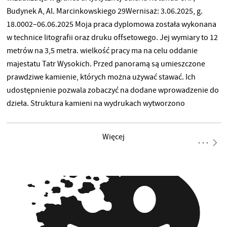
Budynek A, Al. Marcinkowskiego 29Wernisaż: 3.06.2025, g.
18.0002–06.06.2025 Moja praca dyplomowa została wykonana
w technice litografii oraz druku offsetowego. Jej wymiary to 12
metrów na 3,5 metra. wielkość pracy ma na celu oddanie
majestatu Tatr Wysokich. Przed panoramą są umieszczone
prawdziwe kamienie, których można używać stawać. Ich
udostępnienie pozwala zobaczyć na dodane wprowadzenie do
dzieła. Struktura kamieni na wydrukach wytworzono
reprodukcję z prawdziwych kamieni, które zbierałam podczas
wypraw w Tatry. Każdy z tych kamieni nosi ze sobą tylko cechy,
Więcej
ale także ograniczone. Wydruki, które stworzyłam, są tylko nie
reprodukcją form, ale także próby dostępne na papier
cząstkowych tych chwil, których czas trwania zatrzymywał się
na moment.