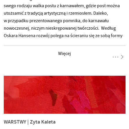
swego rodzaju walka postu z karnawałem, gdzie post można
utożsamić z tradycją artystyczną i rzemiosłem. Daleko,
w przypadku prezentowanego pomnika, do karnawału
nowoczesnej, niczym nieskrępowanej twórczości. Według
Oskara Hansena rozwój polega na ścieraniu się ze sobą formy
zamkniętej z otwartą, męskiej z żeńską. Otwarta to przyszłość,
zamknięta – przeżytek. Po blisko 500-set latach od śmierci
Więcej
naszego patrona, my współcześni, nieliczni entuzjaści,
doszliśmy do refleksji, że jego obecność na tym świecie
powinna być materialnie odciśnięta w krajobrazie rodzinnego
miasta, Poznania. Pomnik to nie tylko
WARSTWY | Zyta Kaleta