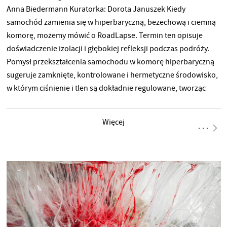
Anna Biedermann Kuratorka: Dorota Januszek Kiedy
samochód zamienia się w hiperbaryczną, bezechową i ciemną
komorę, możemy mówić o RoadLapse. Termin ten opisuje
doświadczenie izolacji i głębokiej refleksji podczas podróży.
Pomysł przekształcenia samochodu w komorę hiperbaryczną
sugeruje zamknięte, kontrolowane i hermetyczne środowisko,
w którym ciśnienie i tlen są dokładnie regulowane, tworząc
przestrzeń spokoju i wyciszenia. Autostrada między Teruel
i Saragossą rozwija się jak prostoliniowa wstęga, przecinając
Więcej
jałowe serce Aragonii (Hiszpania). Droga wydaje się ciągnąć
w nieskończoność, a ledwo rozpoznawalne punkty
orientacyjne przełamują monotonię krajobrazu. Na
nakręconych filmach widnieje napis „MAKE TERUEL GREAT
AGAIN”. Teruel to prowincja naznaczona niedawną i nadmierną