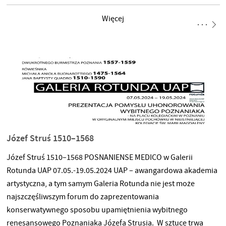
a prezentowane na wystawie fotografie zostały celowo
„przekreślone” czarnym pasem. Kolejność ww. prac każdego
Więcej
dnia ulega zmianie, co losowo może kreować pesymistyczną
lub optymistyczną aurę wymowy zaproponowanego przeze
mnie projektu. Projektowi temu wieloznaczności może
dodawać również przynależna do niego kameralna aranżacja
przestrzenna, w której zaprezentowano, na
Józef Struś 1510–1568
Józef Struś 1510–1568 POSNANIENSE MEDICO w Galerii
Rotunda UAP 07.05.-19.05.2024 UAP – awangardowa akademia
artystyczna, a tym samym Galeria Rotunda nie jest może
najszczęśliwszym forum do zaprezentowania
konserwatywnego sposobu upamiętnienia wybitnego
renesansowego Poznaniaka Józefa Strusia. W sztuce trwa