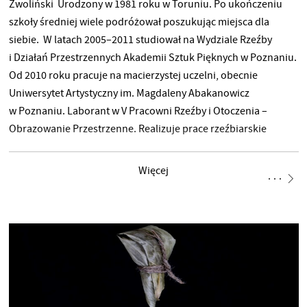
Zwoliński Urodzony w 1981 roku w Toruniu. Po ukończeniu
szkoły średniej wiele podróżował poszukując miejsca dla
siebie. W latach 2005–2011 studiował na Wydziale Rzeźby
i Działań Przestrzennych Akademii Sztuk Pięknych w Poznaniu.
Od 2010 roku pracuje na macierzystej uczelni, obecnie
Uniwersytet Artystyczny im. Magdaleny Abakanowicz
w Poznaniu. Laborant w V Pracowni Rzeźby i Otoczenia –
Obrazowanie Przestrzenne. Realizuje prace rzeźbiarskie
cechujące się mieszaniną podejścia tradycyjnego
i innowacyjnego, stale eksperymentuje z formą i technologią.
Więcej
Efekty jego zmagań artystycznych dają nieoczywiste efekty
wizualne. Lubi wprowadzać do swoich prac motywy narracyjne,
najczęściej inspirowane kulturą popularną. W 2019 roku
obronił pracę doktorską na Wydziale