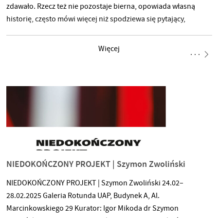
zdawało. Rzecz też nie pozostaje bierna, opowiada własną
historię, często mówi więcej niż spodziewa się pytający,
zaskakuje go, czyni bliskim i spolegliwym. W ten sposób on
i ona przystępują do tańca, w którym są jednością i nie sposób
Więcej
już oddzielić pytającego od pytanego, tancerza od tańca.
Wirując, tworząc jedną, komplementarną opowieść o sobie i
NIEDOKOŃCZONY PROJEKT | Szymon Zwoliński
NIEDOKOŃCZONY PROJEKT | Szymon Zwoliński 24.02–
28.02.2025 Galeria Rotunda UAP, Budynek A, Al.
Marcinkowskiego 29 Kurator: Igor Mikoda dr Szymon