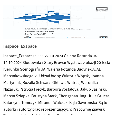
odzieży na świecie drastycznie spada jej jakość. Jednocześnie
przemysł odzieżowy w bardzo słabym stopniu odpowiada na
potrzeby jednostek.
Inspace_Exspace
Inspace_Exspace 09.09–27.10.2024 Galeria Rotunda 04–
12.10.2024 Słodownia / Stary Browar Wystawa z okazji 20-lecia
Kierunku Scenografii UAPGaleria Rotunda Budynek A, Al.
Marcinkowskiego 29 Udział biorą: Wiktoria Wójcik, Joanna
Martyniuk, Rozalia Schwarz, Oktawia Watras, Weronika
Nazaruk, Patrycja Piecyk, Barbora Vostalovà, Jakub Jasiński,
Marcin Szłapka, Faustyna Stark, Chengshan Jing, Julia Grucza,
Katarzyna Tomczyk, Miranda Walczak, Kaja Gawrońska Są to
autorki i autorzy prac reprezentujących: Pracownię Zjawisk