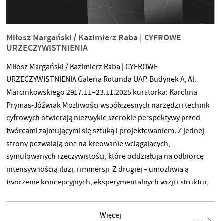
Miłosz Margański / Kazimierz Raba | CYFROWE
URZECZYWISTNIENIA
Miłosz Margański / Kazimierz Raba | CYFROWE
URZECZYWISTNIENIA Galeria Rotunda UAP, Budynek A, Al.
Marcinkowskiego 2917.11–23.11.2025 kuratorka: Karolina
Prymas-Jóźwiak Możliwości współczesnych narzędzi i technik
cyfrowych otwierają niezwykle szerokie perspektywy przed
twórcami zajmującymi się sztuką i projektowaniem. Z jednej
strony pozwalają one na kreowanie wciągających,
symulowanych rzeczywistości, które oddziałują na odbiorcę
intensywnością iluzji i immersji. Z drugiej – umożliwiają
tworzenie koncepcyjnych, eksperymentalnych wizji i struktur,
stanowiących formę „koncepcyjnej obecności” potencjalnych
artefaktów wizualnych. W takim właśnie polu znaczeń sytuuje
Więcej
się wystawa „CYFROWE URZECZYWISTNIENIA”. Prezentuje ona