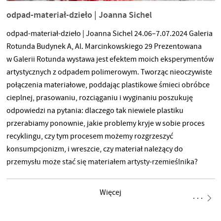
odpad-materiał-dzieło | Joanna Sichel
odpad-materiał-dzieło | Joanna Sichel 24.06–7.07.2024 Galeria
Rotunda Budynek A, Al. Marcinkowskiego 29 Prezentowana
w Galerii Rotunda wystawa jest efektem moich eksperymentów
artystycznych z odpadem polimerowym. Tworząc nieoczywiste
połączenia materiałowe, poddając plastikowe śmieci obróbce
cieplnej, prasowaniu, rozciąganiu i wyginaniu poszukuję
odpowiedzi na pytania: dlaczego tak niewiele plastiku
przerabiamy ponownie, jakie problemy kryje w sobie proces
recyklingu, czy tym procesem możemy rozgrzeszyć
konsumpcjonizm, i wreszcie, czy materiał należący do
przemysłu może stać się materiałem artysty-rzemieślnika?
Efektem jest zbiór obiektów-dzieł-materiałów, powstałych
z wyniesienia tworzywa-odpadu do rangi pełnoprawnego
Więcej
materiału artystycznego.