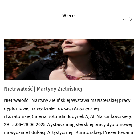
właśnie ten aspekt mnie interesuje w tej wystawie. To
upiększanie bez zadawania pytań to właśnie mapping
Więcej
ornamentalny, gdzie tak rażące terminy jak „branding miejski”
są powszechne na wydarzeniach oficjalnych, uroczystościach
upamiętniających czy pokazach turystycznych. Kolorowe
projekcje na zabytkowych
Nietrwałość | Martyny Zielińskiej
Nietrwałość | Martyny Zielińskiej Wystawa magisterskiej pracy
dyplomowej na wydziale Edukacji Artystycznej
i KuratorskiejGaleria Rotunda Budynek A, Al. Marcinkowskiego
29 15.06–28.06.2025 Wystawa magisterskiej pracy dyplomowej
na wydziale Edukacji Artystycznej i Kuratorskiej. Prezentowana