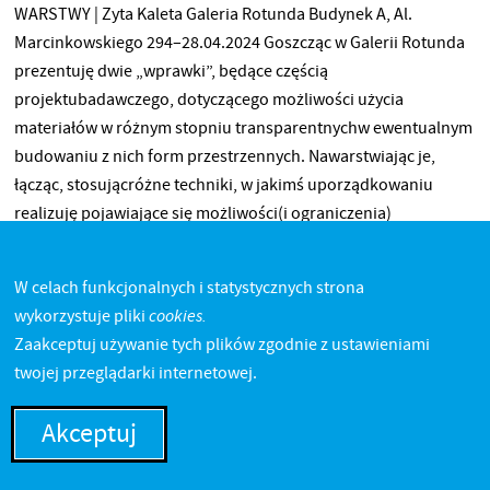
WARSTWY | Zyta Kaleta Galeria Rotunda Budynek A, Al.
Marcinkowskiego 294–28.04.2024 Goszcząc w Galerii Rotunda
prezentuję dwie „wprawki”, będące częścią
projektubadawczego, dotyczącego możliwości użycia
materiałów w różnym stopniu transparentnychw ewentualnym
budowaniu z nich form przestrzennych. Nawarstwiając je,
łącząc, stosującróżne techniki, w jakimś uporządkowaniu
realizuję pojawiające się możliwości(i ograniczenia)
przetworzeń. Lekkość tiulu i szyfonu, ich określona sztywność,
w obróbce termicznej, klejowej,szwalniczej potrafi być
W celach funkcjonalnych i statystycznych strona
zaskakująca – funkcjonując w nieustającym pośpiechu,
cookies.
wykorzystuje pliki
przyjmujemyopisywane cechy jako pewnik. Zwyczajowe
Zaakceptuj używanie tych plików zgodnie z ustawieniami
zastosowania również wydają się klarowne.Pokazując te dwa
Więcej
twojej przeglądarki internetowej.
kwadraty, być może łatwiej przyswajalna stanie się wielokrotnie
kierowanaprzeze mnie do osób studiujących fraza: „to zależy…
Akceptuj
na czym Ci zależy, co chcesz uzyskać?Czy zakładasz również
efekty nieoczywiste? Podejmij kolejną próbę. Nie śpiesz się.”