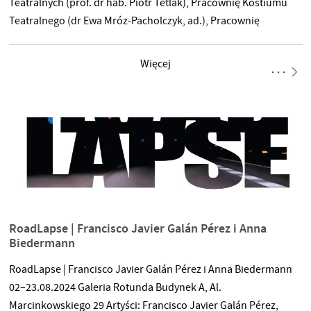
Teatralnych (prof. dr hab. Piotr Tetlak), Pracownię Kostiumu
Teatralnego (dr Ewa Mróz-Pacholczyk, ad.), Pracownię
Architektury Widowiska (prof. dr hab. Bohdan Cieślak),
Pracownię Projektowania Ubioru (dr hab. Anna Regimowicz-
Więcej
Korytowska, prof. UAP), Pracownię Scenografii (prof. dr hab.
Katarzyna Podgórska-Glonti) i Pracownię Ubioru Unikatowego
(prof. dr hab. Sławomira Chorążyczewska). Instalacja – rodzaj
przestrzennego zwiastuna – zapowiadająca wystawę, którą
Katedra Scenografii
RoadLapse | Francisco Javier Galán Pérez i Anna
Biedermann
RoadLapse | Francisco Javier Galán Pérez i Anna Biedermann
02–23.08.2024 Galeria Rotunda Budynek A, Al.
Marcinkowskiego 29 Artyści: Francisco Javier Galán Pérez,