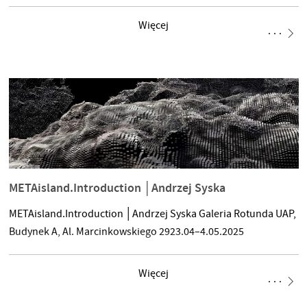
krzykiem a ciszą, buntem a akceptacją. Czy w chaosie można
odnaleźć harmonię?
Więcej
METAisland.Introduction │Andrzej Syska
METAisland.Introduction │Andrzej Syska Galeria Rotunda UAP,
Budynek A, Al. Marcinkowskiego 2923.04–4.05.2025
Więcej