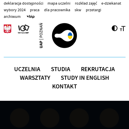
Przejdź do treści
deklaracja dostępności
mapa uczelni
rozkład zajęć
e-dziekanat
wybory 2024
praca
dla pracownika
skw
przetargi
archiwum
UCZELNIA
STUDIA
REKRUTACJA
WARSZTATY
STUDY IN ENGLISH
KONTAKT