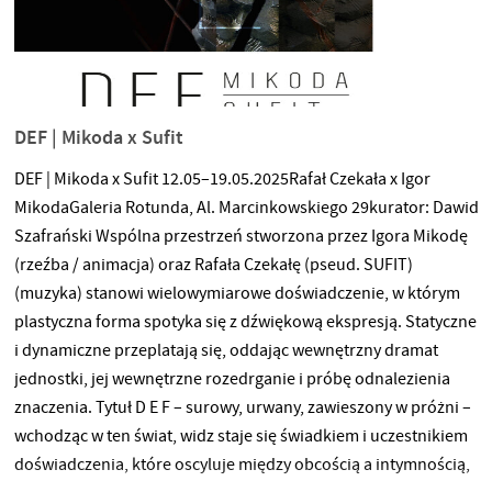
DEF | Mikoda x Sufit
DEF | Mikoda x Sufit 12.05–19.05.2025Rafał Czekała x Igor
MikodaGaleria Rotunda, Al. Marcinkowskiego 29kurator: Dawid
Szafrański Wspólna przestrzeń stworzona przez Igora Mikodę
(rzeźba / animacja) oraz Rafała Czekałę (pseud. SUFIT)
(muzyka) stanowi wielowymiarowe doświadczenie, w którym
plastyczna forma spotyka się z dźwiękową ekspresją. Statyczne
i dynamiczne przeplatają się, oddając wewnętrzny dramat
jednostki, jej wewnętrzne rozedrganie i próbę odnalezienia
znaczenia. Tytuł D E F – surowy, urwany, zawieszony w próżni –
wchodząc w ten świat, widz staje się świadkiem i uczestnikiem
doświadczenia, które oscyluje między obcością a intymnością,