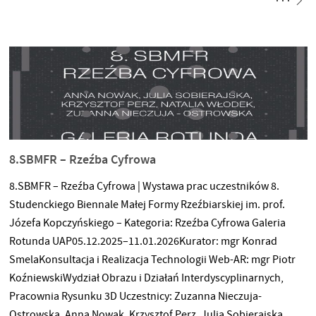
8.SBMFR – Rzeźba Cyfrowa
8.SBMFR – Rzeźba Cyfrowa | Wystawa prac uczestników 8.
Studenckiego Biennale Małej Formy Rzeźbiarskiej im. prof.
Józefa Kopczyńskiego – Kategoria: Rzeźba Cyfrowa Galeria
Rotunda UAP05.12.2025–11.01.2026Kurator: mgr Konrad
SmelaKonsultacja i Realizacja Technologii Web-AR: mgr Piotr
KoźniewskiWydział Obrazu i Działań Interdyscyplinarnych,
Pracownia Rysunku 3D Uczestnicy: Zuzanna Nieczuja-
Ostrowska, Anna Nowak, Krzysztof Perz, Julia Sobierajska,