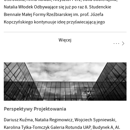
Natalia Włodek Odbywające się już po raz 8. Studenckie
Biennale Małej Formy Rzeźbiarskiej im. prof. Józefa
Kopczyńskiego kontynuuje ideę przyświecającą jego
powstaniu, jaką jest promocja małej formy rzeźbiarskiej oraz
konfrontacja postaw twórczych osób studiujących z całej
Więcej
Polski. W tej edycji pragniemy aspekt konfrontacyjny poszerzyć
o kolejną gałąź twórczości. Wynika ona z wykorzystania
nowych technologii przez młodych adeptów rzeźby, jaką jest
szeroko rozumiana grafika 3d. Szybko zmieniająca się
rzeczywistość
Perspektywy Projektowania
Dariusz Kuźma, Natalia Regimowicz, Wojciech Sypniewski,
Karolina Tylka-Tomczyk Galeria Rotunda UAP, Budynek A, Al.