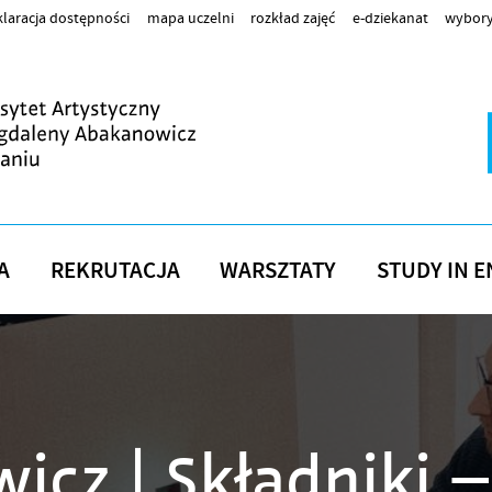
laracja dostępności
mapa uczelni
rozkład zajęć
e-dziekanat
wybory
A
REKRUTACJA
WARSZTATY
STUDY IN E
icz | Składniki –