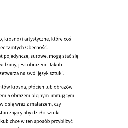
, krosno) i artystyczne, które coś
bec tamtych Obecność.
et pojedyncze, surowe, mogą stać się
widzimy, jest obrazem. Jakub
twarza na swój język sztuki.
ntów krosna, płócien lub obrazów
mem a obrazem olejnym-imitującym
ić się wraz z malarzem, czy
tarczający aby dzieło sztuki
Jakub chce w ten sposób przybliżyć