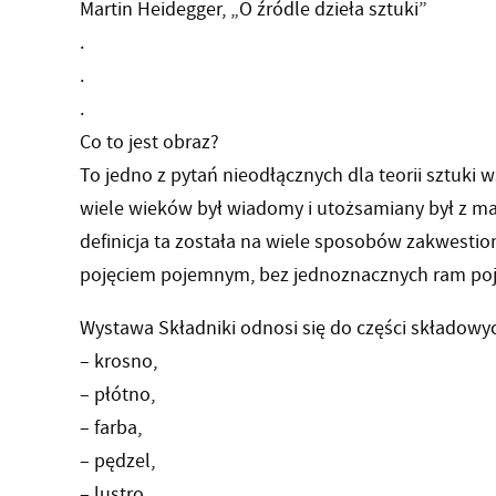
Martin Heidegger, „O źródle dzieła sztuki”
.
.
.
Co to jest obraz?
To jedno z pytań nieodłącznych dla teorii sztuki 
wiele wieków był wiadomy i utożsamiany był z 
definicja ta została na wiele sposobów zakwesti
pojęciem pojemnym, bez jednoznacznych ram poj
Wystawa Składniki odnosi się do części składowy
– krosno,
– płótno,
– farba,
– pędzel,
– lustro,