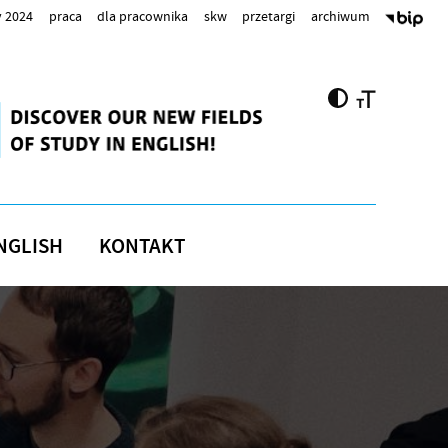
 2024
praca
dla pracownika
skw
przetargi
archiwum
NGLISH
KONTAKT