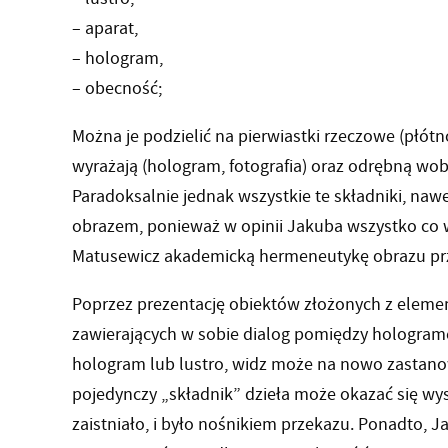
– aparat,
– hologram,
– obecność;
Można je podzielić na pierwiastki rzeczowe (płótno
wyrażają (hologram, fotografia) oraz odrębną wo
Paradoksalnie jednak wszystkie te składniki, naw
obrazem, ponieważ w opinii Jakuba wszystko co 
Matusewicz akademicką hermeneutykę obrazu prze
Poprzez prezentację obiektów złożonych z eleme
zawierających w sobie dialog pomiędzy hologra
hologram lub lustro, widz może na nowo zastanow
pojedynczy „składnik” dzieła może okazać się wys
zaistniało, i było nośnikiem przekazu. Ponadto, 