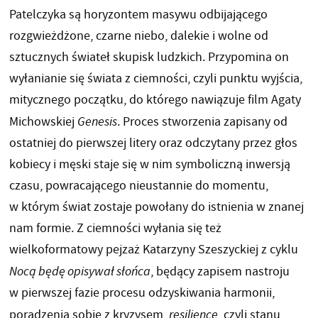
Patelczyka są horyzontem masywu odbijającego
rozgwieżdżone, czarne niebo, dalekie i wolne od
sztucznych świateł skupisk ludzkich. Przypomina on
wyłanianie się świata z ciemności, czyli punktu wyjścia,
mitycznego początku, do którego nawiązuje film Agaty
Michowskiej
Genesis
. Proces stworzenia zapisany od
ostatniej do pierwszej litery oraz odczytany przez głos
kobiecy i męski staje się w nim symboliczną inwersją
czasu, powracającego nieustannie do momentu,
w którym świat zostaje powołany do istnienia w znanej
nam formie. Z ciemności wyłania się też
wielkoformatowy pejzaż Katarzyny Szeszyckiej z cyklu
Nocą będę opisywał słońca
, będący zapisem nastroju
w pierwszej fazie procesu odzyskiwania harmonii,
poradzenia sobie z kryzysem,
resilience
, czyli stanu,