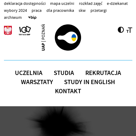
Przejdź do treści
deklaracja dostępności
mapa uczelni
rozkład zajęć
e-dziekanat
wybory 2024
praca
dla pracownika
skw
przetargi
archiwum
UCZELNIA
STUDIA
REKRUTACJA
WARSZTATY
STUDY IN ENGLISH
KONTAKT