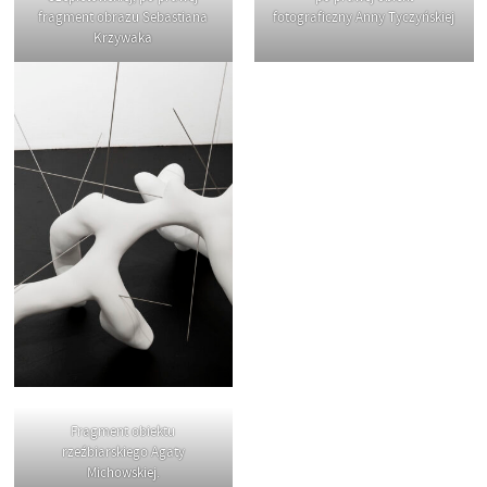
fragment obrazu Sebastiana
fotograficzny Anny Tyczyńskiej
Krzywaka
Fragment obiektu
rzeźbiarskiego Agaty
Michowskiej.