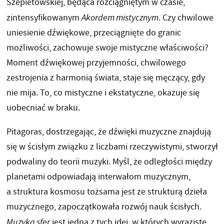
Szepietowskiej, będąca rozciągniętym w czasie,
zintensyfikowanym
Akordem mistycznym
. Czy chwilowe
uniesienie dźwiękowe, przeciągnięte do granic
możliwości, zachowuje swoje mistyczne właściwości?
Moment dźwiękowej przyjemności, chwilowego
zestrojenia z harmonią świata, staje się męczący, gdy
nie mija. To, co mistyczne i ekstatyczne, okazuje się
uobecniać w braku.
Pitagoras, dostrzegając, że dźwięki muzyczne znajdują
się w ścisłym związku z liczbami rzeczywistymi, stworzył
podwaliny do teorii muzyki. Myśl, że odległości między
planetami odpowiadają interwałom muzycznym,
a struktura kosmosu tożsama jest ze strukturą dzieła
muzycznego, zapoczątkowała rozwój nauk ścisłych.
Muzyka sfer
jest jedną z tych idei, w których wyraziste