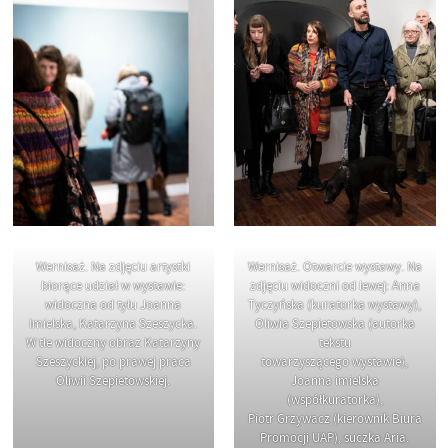
Wernisaż. Na zdjęciu artystki
Wernisaż. Otwarcie wystawy. Na
biorące udział w wystawie:
zdjęciu widoczni od lewej: Anna
widoczna od tyłu Joanna
Tyczyńska (kuratorka wystawy),
Imielska, Katarzyna Szeszycka.
Oliwia Szepietowska (autorka
W tle widoczny obraz Katarzyny
tekstu
Szeszyckiej, po prawej praca
towarzyszącego wystawie),
Oliwii Szepietowskiej.
Joanna imielska
(współkuratorka),
Piotr Grzywacz (kierownik Biura
Promocji UAP), suczka Aria.