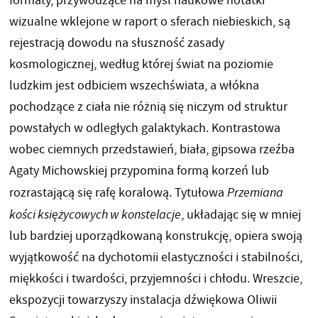
formaty, przywodzące na myśl naukowe notatki
wizualne wklejone w raport o sferach niebieskich, są
rejestracją dowodu na słuszność zasady
kosmologicznej, według której świat na poziomie
ludzkim jest odbiciem wszechświata, a włókna
pochodzące z ciała nie różnią się niczym od struktur
powstałych w odległych galaktykach. Kontrastowa
wobec ciemnych przedstawień, biała, gipsowa rzeźba
Agaty Michowskiej przypomina formą korzeń lub
rozrastającą się rafę koralową. Tytułowa
Przemiana
kości księżycowych w konstelacje
, układając się w mniej
lub bardziej uporządkowaną konstrukcję, opiera swoją
wyjątkowość na dychotomii elastyczności i stabilności,
miękkości i twardości, przyjemności i chłodu. Wreszcie,
ekspozycji towarzyszy instalacja dźwiękowa Oliwii