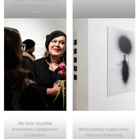
Agata Michowska, NN, Andrzej
Leśnik
NN, Anna Tyczyńska
w rozmowie z Sebastianem
Widok wystawy: w głębi obraz
Krzywakiem
Katarzyny Szeszyckiej,