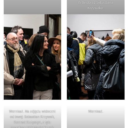
W tle obraz Sebastiana
Krzywaka.
Wernisaż. Na zdjęciu widoczni
Wernisaż.
od lewej: Sebastian Krzywak,
Konrad Kuzyszyn, z tyłu
prorektor UAP Maciej Kurak,