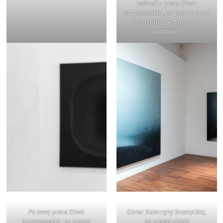
pośrodku praca Oliwii
Szepietowskiej, po prawej prace
fotograficzne Tomasza
Wendlanda
Po lewej praca Oliwii
Obraz Katarzyny Szeszyckiej,
Szepietowskiej, po prawej
po prawej obiekt