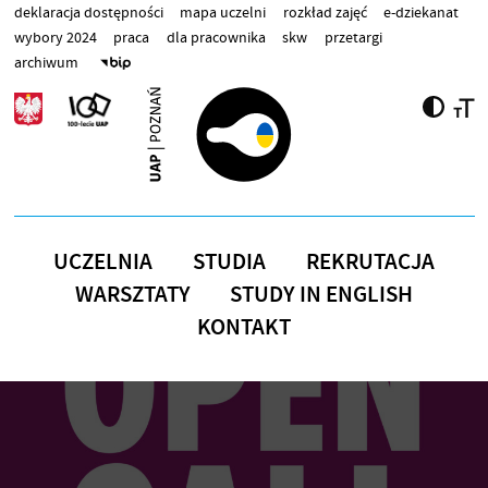
Przejdź do treści
deklaracja dostępności
mapa uczelni
rozkład zajęć
e-dziekanat
wybory 2024
praca
dla pracownika
skw
przetargi
archiwum
UCZELNIA
STUDIA
REKRUTACJA
WARSZTATY
STUDY IN ENGLISH
KONTAKT