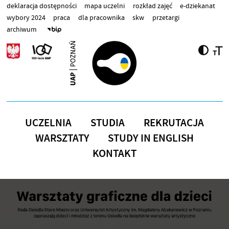
Przejdź do treści
deklaracja dostępności
mapa uczelni
rozkład zajęć
e-dziekanat
wybory 2024
praca
dla pracownika
skw
przetargi
archiwum
UCZELNIA
STUDIA
REKRUTACJA
WARSZTATY
STUDY IN ENGLISH
KONTAKT