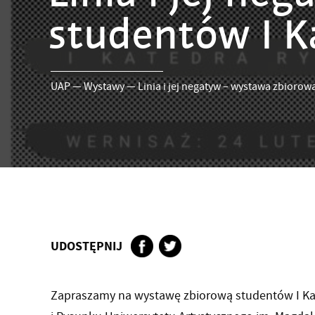
studentów I 
UAP
—
Wystawy
—
Linia i jej negatyw – wystawa zbioro
UDOSTĘPNIJ
Zapraszamy na wystawę zbiorową studentów I Ka