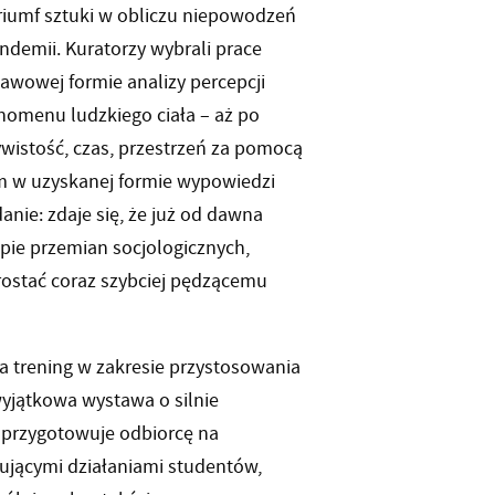
triumf sztuki w obliczu niepowodzeń
ndemii. Kuratorzy wybrali prace
awowej formie analizy percepcji
fenomenu ludzkiego ciała – aż po
wistość, czas, przestrzeń za pomocą
m w uzyskanej formie wypowiedzi
nie: zdaje się, że już od dawna
pie przemian socjologicznych,
rostać coraz szybciej pędzącemu
 trening w zakresie przystosowania
wyjątkowa wystawa o silnie
uł przygotowuje odbiorcę na
nującymi działaniami studentów,