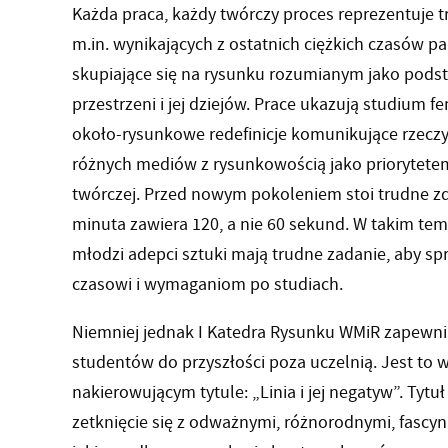
Każda praca, każdy twórczy proces reprezentuje 
m.in. wynikających z ostatnich ciężkich czasów pa
skupiające się na rysunku rozumianym jako podst
przestrzeni i jej dziejów. Prace ukazują studium 
około-rysunkowe redefinicje komunikujące rzeczy
różnych mediów z rysunkowością jako priorytete
twórczej. Przed nowym pokoleniem stoi trudne zda
minuta zawiera 120, a nie 60 sekund. W takim tem
młodzi adepci sztuki mają trudne zadanie, aby sp
czasowi i wymaganiom po studiach.
Niemniej jednak I Katedra Rysunku WMiR zapewnia
studentów do przyszłości poza uczelnią. Jest to 
nakierowującym tytule: „Linia i jej negatyw”. Tyt
zetknięcie się z odważnymi, różnorodnymi, fascy