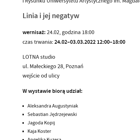
i Rysunku Uniwersytetu Artystycznego im. Magda
Linia i jej negatyw
wernisaż:
24.02, godzina 18:00
24.02–03.03.2022 12:00–18:00
czas trwania:
LOTNA studio
ul. Małeckiego 28, Poznań
wejście od ulicy
W wystawie biorą udział:
Aleksandra Augustyniak
Sebastian Jędrzejewski
Jagoda Kopij
Kaja Koster
Angelika Kuzera