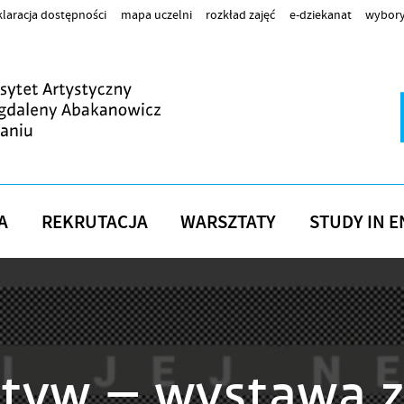
laracja dostępności
mapa uczelni
rozkład zajęć
e-dziekanat
wybory
A
REKRUTACJA
WARSZTATY
STUDY IN E
egatyw – wystawa 