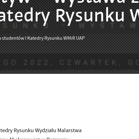
Katedry Rysunku
wa studentów I Katedry Rysunku WMiR UAP
tedry Rysunku Wydziału Malarstwa