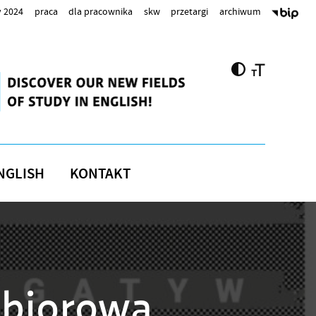
 2024
praca
dla pracownika
skw
przetargi
archiwum
NGLISH
KONTAKT
zbiorowa