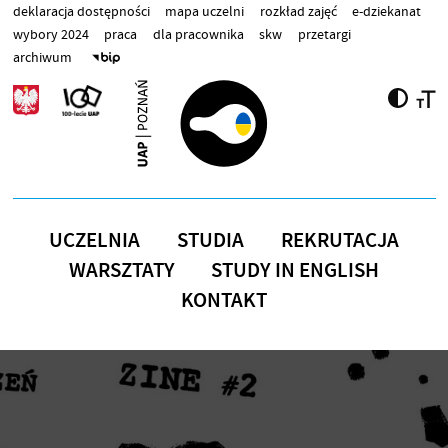
Przejdź do treści
deklaracja dostępności
mapa uczelni
rozkład zajęć
e-dziekanat
wybory 2024
praca
dla pracownika
skw
przetargi
archiwum
UCZELNIA
STUDIA
REKRUTACJA
WARSZTATY
STUDY IN ENGLISH
KONTAKT