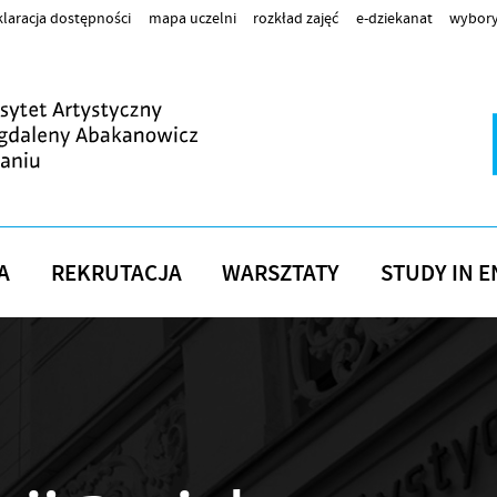
laracja dostępności
mapa uczelni
rozkład zajęć
e-dziekanat
wybory
A
REKRUTACJA
WARSZTATY
STUDY IN E