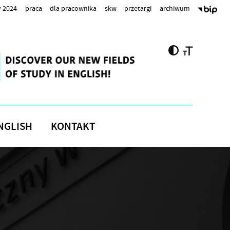
 2024
praca
dla pracownika
skw
przetargi
archiwum
NGLISH
KONTAKT