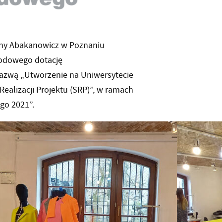
eny Abakanowicz w Poznaniu
arodowego dotację
 nazwą „Utworzenie na Uniwersytecie
ealizacji Projektu (SRP)”, w ramach
go 2021”.