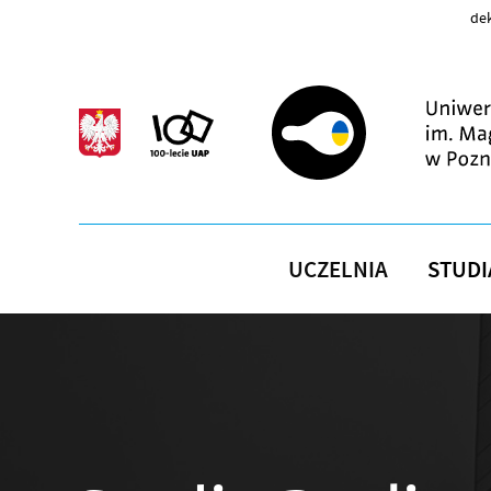
Przejdź do treści
dek
UCZELNIA
STUDI