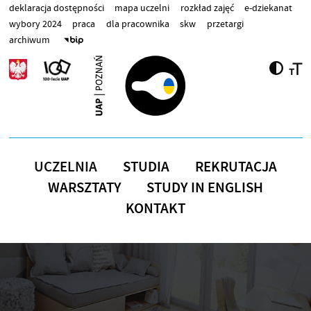
Przejdź do treści
deklaracja dostępności
mapa uczelni
rozkład zajęć
e-dziekanat
wybory 2024
praca
dla pracownika
skw
przetargi
archiwum
UCZELNIA
STUDIA
REKRUTACJA
WARSZTATY
STUDY IN ENGLISH
KONTAKT