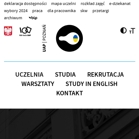
Przejdź do treści
deklaracja dostępności
mapa uczelni
rozkład zajęć
e-dziekanat
wybory 2024
praca
dla pracownika
skw
przetargi
archiwum
UCZELNIA
STUDIA
REKRUTACJA
WARSZTATY
STUDY IN ENGLISH
KONTAKT