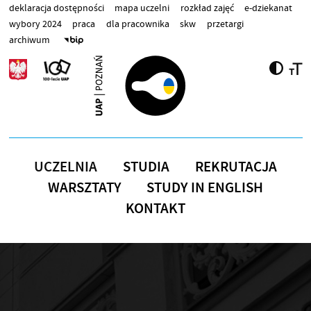
Przejdź do treści
deklaracja dostępności
mapa uczelni
rozkład zajęć
e-dziekanat
wybory 2024
praca
dla pracownika
skw
przetargi
archiwum
UCZELNIA
STUDIA
REKRUTACJA
WARSZTATY
STUDY IN ENGLISH
KONTAKT