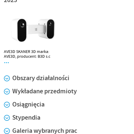
AVE3D SKANER 3D marka:
AVE3D, producent: B3D s.c
…
Obszary działalności
Wykładane przedmioty
Osiągnięcia
Stypendia
Galeria wybranych prac