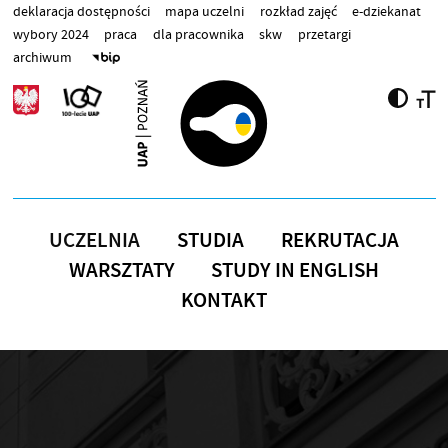
Przejdź do treści
deklaracja dostępności
mapa uczelni
rozkład zajęć
e-dziekanat
wybory 2024
praca
dla pracownika
skw
przetargi
archiwum
UCZELNIA
STUDIA
REKRUTACJA
WARSZTATY
STUDY IN ENGLISH
KONTAKT