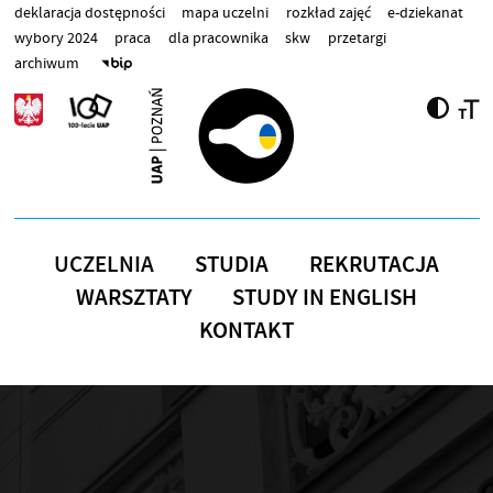
Przejdź do treści
deklaracja dostępności
mapa uczelni
rozkład zajęć
e-dziekanat
wybory 2024
praca
dla pracownika
skw
przetargi
archiwum
UCZELNIA
STUDIA
REKRUTACJA
WARSZTATY
STUDY IN ENGLISH
KONTAKT