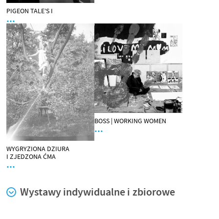
PIGEON TALE’S I
…
BOSS | WORKING WOMEN
…
WYGRYZIONA DZIURA
I ZJEDZONA ĆMA
…
Wystawy indywidualne i zbiorowe