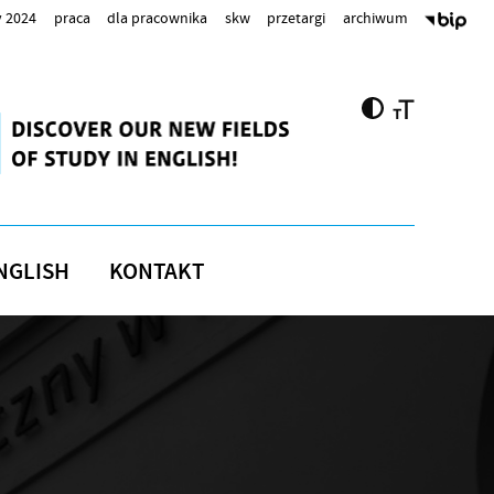
 2024
praca
dla pracownika
skw
przetargi
archiwum
NGLISH
KONTAKT