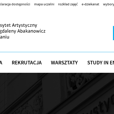
laracja dostępności
mapa uczelni
rozkład zajęć
e-dziekanat
wybory
A
REKRUTACJA
WARSZTATY
STUDY IN E