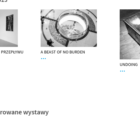
A BEAST OF NO BURDEN
Y PRZEPŁYWU
…
UNDOING
…
orowane wystawy