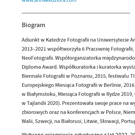
www.annakedziora.com
Biogram
Adiunkt w Katedrze Fotografii na Uniwersytecie A
2013–2021 współtworzyła 6 Pracownię Fotografii
NeoFotografii. Współorganizatorka międzynaro
Diploma Award. Współkuratorka i kuratorka wysta
Biennale Fotografii w Poznaniu, 2015, festiwalu T
Europejskiego Miesiąca Fotografii w Berlinie, 201
w Białymstoku, Miesiąca Fotografii w Rydze 2019,
w Tajlandii 2020). Prezentowała swoje prace na 
zbiorowych oraz na konferencjach w Polsce, Niemcz
Walii, Szwecji, na Białorusi, Litwie, Słowacji, Portug
Wybrane osiągnięcia artystyczne z lat 2022–2