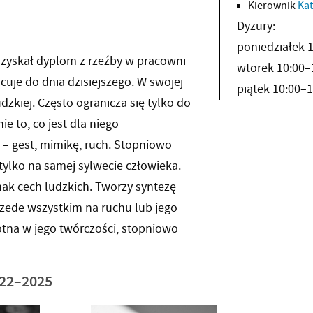
Kierownik
Kat
Dyżury:
poniedziałek 
zyskał dyplom z rzeźby w pracowni
wtorek 10:00–
cuje do dnia dzisiejszego. W swojej
piątek 10:00–1
dzkiej. Często ogranicza się tylko do
ie to, co jest dla niego
u – gest, mimikę, ruch. Stopniowo
 tylko na samej sylwecie człowieka.
dnak cech ludzkich. Tworzy syntezę
rzede wszystkim na ruchu lub jego
totna w jego twórczości, stopniowo
022–2025