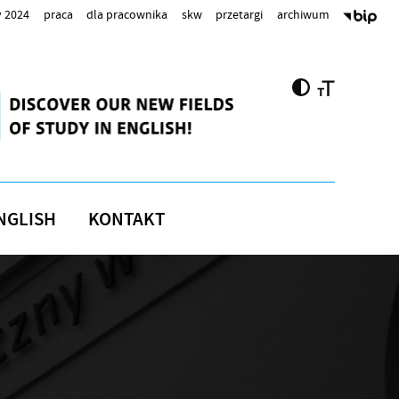
 2024
praca
dla pracownika
skw
przetargi
archiwum
NGLISH
KONTAKT