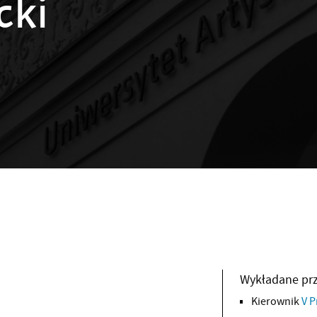
cki
Wykładane pr
Kierownik
V P