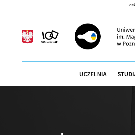
Przejdź do treści
dek
UCZELNIA
STUDI