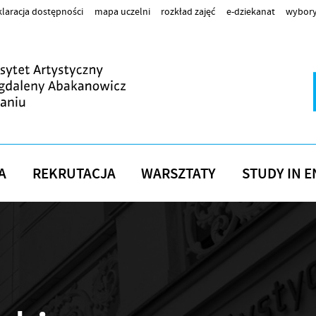
laracja dostępności
mapa uczelni
rozkład zajęć
e-dziekanat
wybory
A
REKRUTACJA
WARSZTATY
STUDY IN E