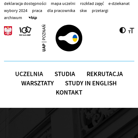
Przejdź do treści
deklaracja dostępności
mapa uczelni
rozkład zajęć
e-dziekanat
wybory 2024
praca
dla pracownika
skw
przetargi
archiwum
UCZELNIA
STUDIA
REKRUTACJA
WARSZTATY
STUDY IN ENGLISH
KONTAKT