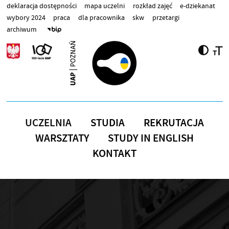
Przejdź do treści
deklaracja dostępności
mapa uczelni
rozkład zajęć
e-dziekanat
wybory 2024
praca
dla pracownika
skw
przetargi
archiwum
UCZELNIA
STUDIA
REKRUTACJA
WARSZTATY
STUDY IN ENGLISH
KONTAKT