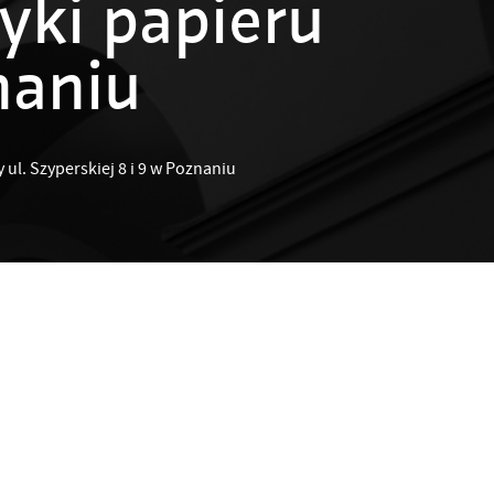
yki papieru
naniu
l. Szyperskiej 8 i 9 w Poznaniu