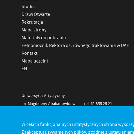
Studia
Drzwi Otwarte
Rekrutacja
Mapa strony
Materiały do pobrania
Pełnomocnik Rektora ds. równego traktowania w UAP
Kontakt
Mapa uczelni
EN
Uniwersytet Artystyczny
im. Magdaleny Abakanowicz w
tel. 61 855 25 21
Poznaniu
NIP 778-11-28-625
Al. Marcinkowskiego 29
REGON 000275808
W celach funkcjonalnych i statystycznych strona wykorzy
60-967 Poznań
Zaakceptuj używanie tych plików zgodnie z ustawieniami