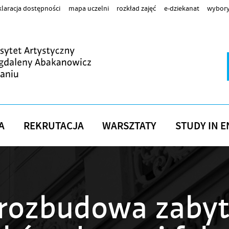
laracja dostępności
mapa uczelni
rozkład zajęć
e-dziekanat
wybory
A
REKRUTACJA
WARSZTATY
STUDY IN E
 rozbudowa zaby