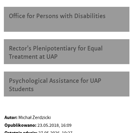
Office for Persons with Disabilities
Rector’s Plenipotentiary for Equal
Treatment at UAP
Psychological Assistance for UAP
Students
Autor:
Michał Żerdzicki
Opublikowano:
23.05.2018, 16:09
Ostatnia edycja: