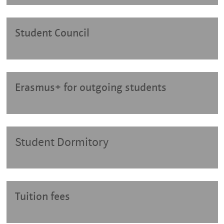
Student Council
Erasmus+ for outgoing students
Student Dormitory
Tuition fees