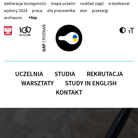
Przejdź do treści
deklaracja dostępności
mapa uczelni
rozkład zajęć
e-dziekanat
wybory 2024
praca
dla pracownika
skw
przetargi
archiwum
UCZELNIA
STUDIA
REKRUTACJA
WARSZTATY
STUDY IN ENGLISH
KONTAKT