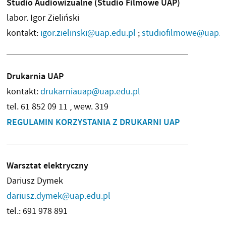
Studio Audiowizualne (Studio Filmowe UAP)
labor. Igor Zieliński
kontakt:
igor.zielinski@uap.edu.pl
;
studiofilmowe@uap.e
Drukarnia UAP
kontakt:
drukarniauap@uap.edu.pl
tel. 61 852 09 11 , wew. 319
REGULAMIN KORZYSTANIA Z DRUKARNI UAP
Warsztat elektryczny
Dariusz Dymek
dariusz.dymek@uap.edu.pl
tel.: 691 978 891