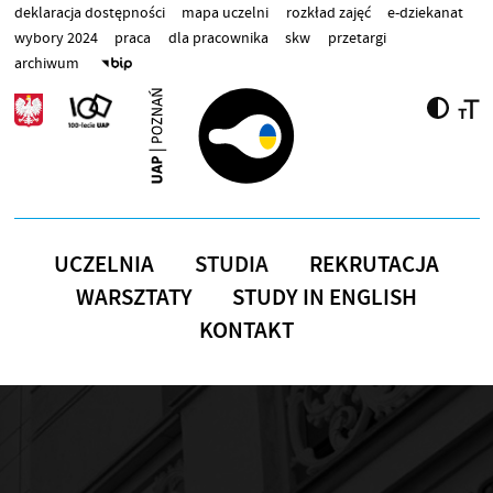
Przejdź do treści
deklaracja dostępności
mapa uczelni
rozkład zajęć
e-dziekanat
wybory 2024
praca
dla pracownika
skw
przetargi
archiwum
UCZELNIA
STUDIA
REKRUTACJA
WARSZTATY
STUDY IN ENGLISH
KONTAKT