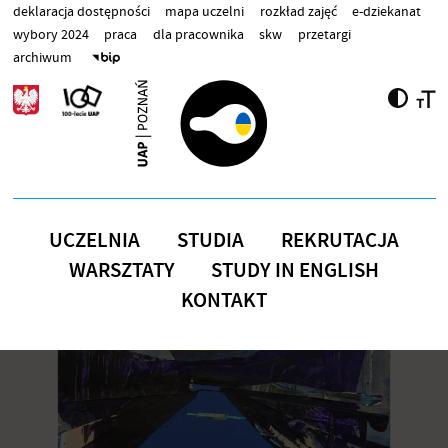
Przejdź do treści
deklaracja dostępności
mapa uczelni
rozkład zajęć
e-dziekanat
wybory 2024
praca
dla pracownika
skw
przetargi
archiwum
UCZELNIA
STUDIA
REKRUTACJA
WARSZTATY
STUDY IN ENGLISH
KONTAKT