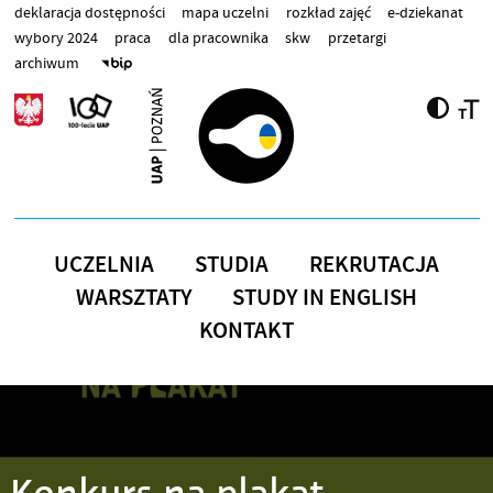
Przejdź do treści
deklaracja dostępności
mapa uczelni
rozkład zajęć
e-dziekanat
wybory 2024
praca
dla pracownika
skw
przetargi
archiwum
UCZELNIA
STUDIA
REKRUTACJA
WARSZTATY
STUDY IN ENGLISH
KONTAKT