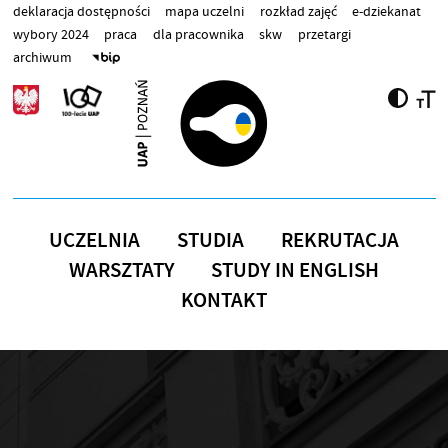
Przejdź do treści
deklaracja dostępności
mapa uczelni
rozkład zajęć
e-dziekanat
wybory 2024
praca
dla pracownika
skw
przetargi
archiwum
UCZELNIA
STUDIA
REKRUTACJA
WARSZTATY
STUDY IN ENGLISH
KONTAKT