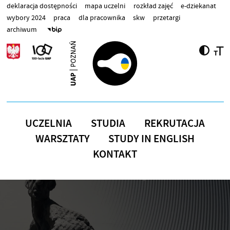
Przejdź do treści
deklaracja dostępności
mapa uczelni
rozkład zajęć
e-dziekanat
wybory 2024
praca
dla pracownika
skw
przetargi
archiwum
UCZELNIA
STUDIA
REKRUTACJA
WARSZTATY
STUDY IN ENGLISH
KONTAKT