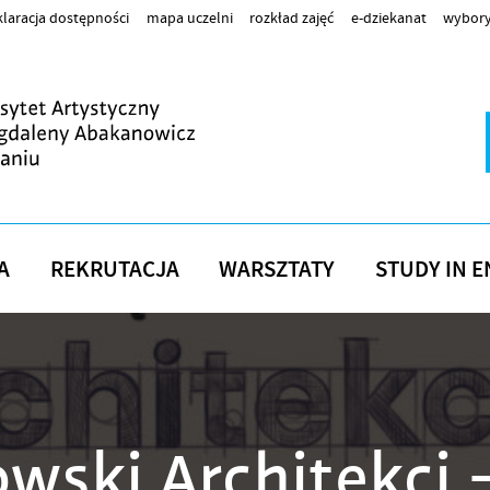
laracja dostępności
mapa uczelni
rozkład zajęć
e-dziekanat
wybory
A
REKRUTACJA
WARSZTATY
STUDY IN E
wski Architekci 