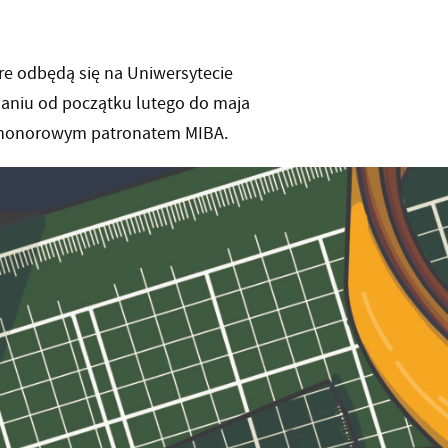
óre odbędą się na Uniwersytecie
aniu od początku lutego do maja
ta honorowym patronatem MIBA.