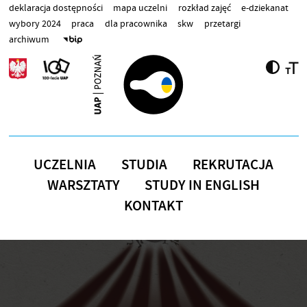
Przejdź do treści
deklaracja dostępności
mapa uczelni
rozkład zajęć
e-dziekanat
wybory 2024
praca
dla pracownika
skw
przetargi
archiwum
UCZELNIA
STUDIA
REKRUTACJA
WARSZTATY
STUDY IN ENGLISH
KONTAKT