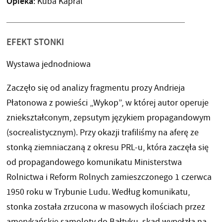
Opieka
: Kuba Kapral
EFEKT STONKI
Wystawa jednodniowa
Zaczęło się od analizy fragmentu prozy Andrieja
Płatonowa z powieści „Wykop”, w której autor operuje
zniekształconym, zepsutym językiem propagandowym
(socrealistycznym). Przy okazji trafiliśmy na aferę ze
stonką ziemniaczaną z okresu PRL-u, która zaczęła się
od propagandowego komunikatu Ministerstwa
Rolnictwa i Reform Rolnych zamieszczonego 1 czerwca
1950 roku w Trybunie Ludu. Według komunikatu,
stonka została zrzucona w masowych ilościach przez
amerykańskie samoloty do Bałtyku, skąd wypełzła na